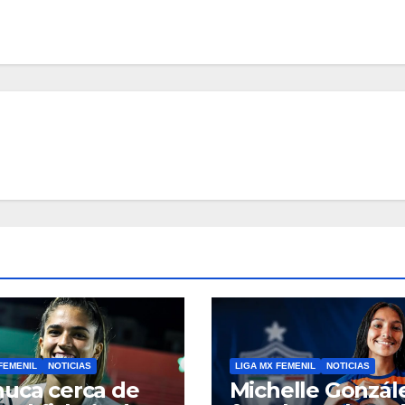
FEMENIL
NOTICIAS
LIGA MX FEMENIL
NOTICIAS
uca cerca de
Michelle Gonzál