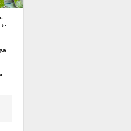
ba
 de
 que
ia