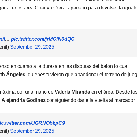
onal en el área Charlyn Corral apareció para devolver la igual
il
…
pic.twitter.com/jrMCfN0dQC
nil)
September 29, 2025
nso en cuanto a la dureza en las disputas del balón lo cual
eth Ángeles
, quienes tuvieron que abandonar el terreno de jueg
a máxima por una mano de
Valeria Miranda
en el área. Desde lo
a
Alejandría Godínez
consiguiendo darle la vuelta al marcador.
ic.twitter.com/UGRNObkpC9
nil)
September 29, 2025