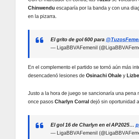
Chinwendu
escaparía por la banda y con una diag
en la pizarra.
El grito de gol 600 para
@TuzosFemen
— LigaBBVAFemenil (@LigaBBVAFeme
En el complemento el partido se tornó aún más inte
desencadenó lesiones de
Osinachi Ohale
y
Lizb
Justo a la hora de juego se sancionaría una pen
once pasos
Charlyn Corral
dejó sin oportunidad 
El gol 16 de Charlyn en el AP2025…
p
— LigaBBVAFemenil (@LigaBBVAFeme