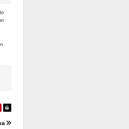
lo
on
un
asa