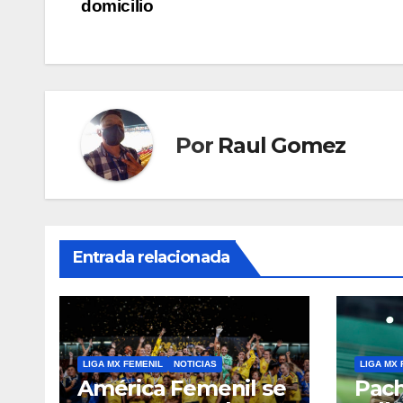
domicilio
de
entradas
Por
Raul Gomez
Entrada relacionada
LIGA MX FEMENIL
NOTICIAS
LIGA MX 
América Femenil se
Pach