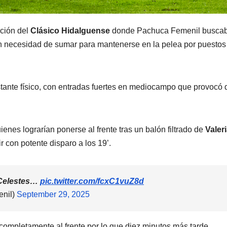
ción del
Clásico Hidalguense
donde Pachuca Femenil busca
n necesidad de sumar para mantenerse en la pelea por puestos
stante físico, con entradas fuertes en mediocampo que provocó
enes lograrían ponerse al frente tras un balón filtrado de
Valer
 con potente disparo a los 19’.
s Celestes…
pic.twitter.com/fcxC1vuZ8d
nil)
September 29, 2025
completamente al frente por lo que diez minutos más tarde