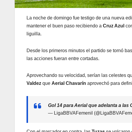
La noche de domingo fue testigo de una nueva edi
mantener el buen paso recibiendo a
Cruz Azul
co
liguilla.
Desde los primeros minutos el partido se tornó ba
las acciones fueran entre cortadas.
Aprovechando su velocidad, serían las celestes qui
Valdez
que
Aerial Chavarín
aprovechó para definir
Gol 14 para Aerial que adelanta a la
— LigaBBVAFemenil (@LigaBBVAFeme
Con el marcador en contra, las
Tuzas
se volcaron 