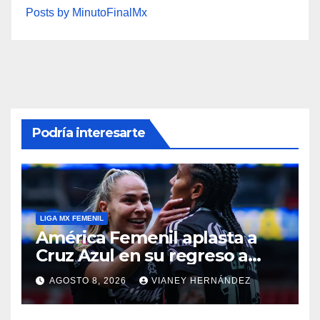
Posts by MinutoFinalMx
Podría interesarte
LIGA MX FEMENIL
América Femenil aplasta a
Cruz Azul en su regreso a
casa
AGOSTO 8, 2026
VIANEY HERNÁNDEZ