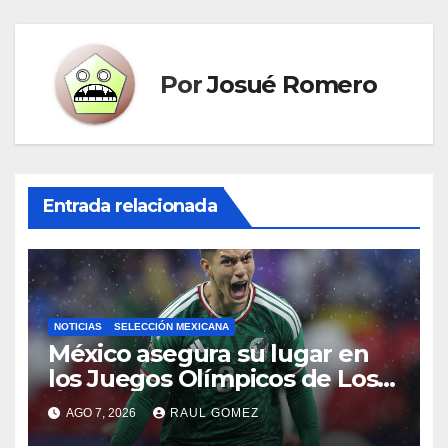
Por
Josué Romero
Entrada relacionada
NOTICIAS
SELECCIÓN MEXICANA
México asegura su lugar en
los Juegos Olímpicos de Los
Ángeles 2028
AGO 7, 2026
RAUL GOMEZ