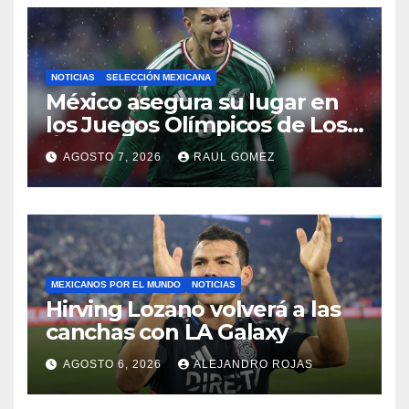
NOTICIAS
SELECCIÓN MEXICANA
México asegura su lugar en
los Juegos Olímpicos de Los
Ángeles 2028
AGOSTO 7, 2026
RAUL GOMEZ
MEXICANOS POR EL MUNDO
NOTICIAS
Hirving Lozano volverá a las
canchas con LA Galaxy
AGOSTO 6, 2026
ALEJANDRO ROJAS