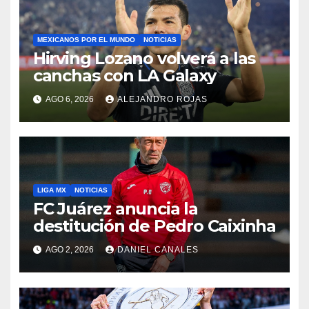
MEXICANOS POR EL MUNDO
NOTICIAS
Hirving Lozano volverá a las
canchas con LA Galaxy
AGO 6, 2026
ALEJANDRO ROJAS
LIGA MX
NOTICIAS
FC Juárez anuncia la
destitución de Pedro Caixinha
AGO 2, 2026
DANIEL CANALES