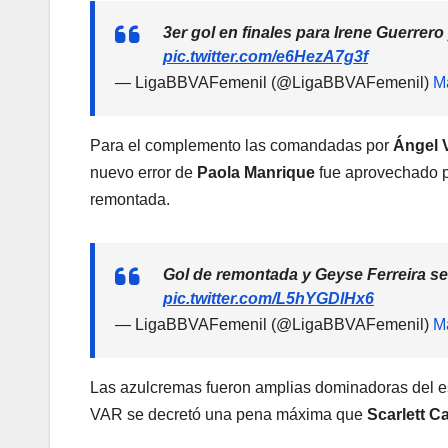
3er gol en finales para Irene Guerre
pic.twitter.com/e6HezA7g3f
— LigaBBVAFemenil (@LigaBBVAFemenil)
M
Para el complemento las comandadas por
Ángel 
nuevo error de
Paola Manrique
fue aprovechado 
remontada.
Gol de remontada y Geyse Ferreira se
pic.twitter.com/L5hYGDlHx6
— LigaBBVAFemenil (@LigaBBVAFemenil)
M
Las azulcremas fueron amplias dominadoras del esfé
VAR se decretó una pena máxima que
Scarlett 