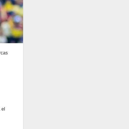
rcas
 el