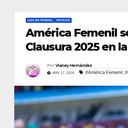
LIGA MX FEMENIL
NOTICIAS
América Femenil s
Clausura 2025 en l
Por
Vianey Hernández
#América Femenil
,
#
MAY 17, 2026