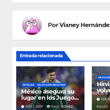
entradas
Por
Vianey Hernánde
Entrada relacionada
MEXICAN
Hirv
NOTICIAS
SELECCIÓN MEXICANA
volv
México asegura su
canc
lugar en los Juegos
AGO 6
Gala
Olímpicos de Los
AGO 7, 2026
RAUL GOMEZ
ROJAS
Ángeles 2028