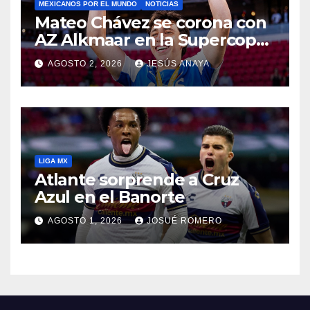
MEXICANOS POR EL MUNDO
NOTICIAS
Mateo Chávez se corona con
AZ Alkmaar en la Supercopa
de Países Bajos
AGOSTO 2, 2026
JESÚS ANAYA
LIGA MX
Atlante sorprende a Cruz
Azul en el Banorte
AGOSTO 1, 2026
JOSUÉ ROMERO