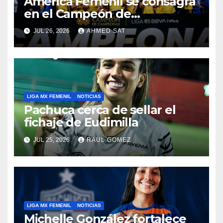
América Femenil se consagra
en el Campeón de
Campeonas
JUL 26, 2026
AHMED SAT
LIGA MX FEMENIL
NOTICIAS
Pachuca cerca de sellar el
fichaje de Eudimilla
JUL 25, 2026
RAUL GOMEZ
LIGA MX FEMENIL
NOTICIAS
Michelle González fortalece