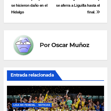
Navegación
se hicieron daño en el
se aferra a Liguilla hasta el
de
Hidalgo
final.
entradas
Por
Oscar Muñoz
Entrada relacionada
LIGA MX FEMENIL
NOTICIAS