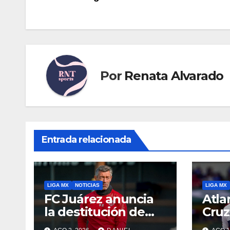
de
entradas
Por
Renata Alvarado
Entrada relacionada
LIGA MX
NOTICIAS
LIGA MX
FC Juárez anuncia
Atla
la destitución de
Cruz
Pedro Caixinha
Ban