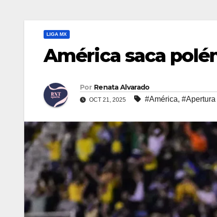
LIGA MX
América saca polém
Por
Renata Alvarado
#América
,
#Apertura
OCT 21, 2025