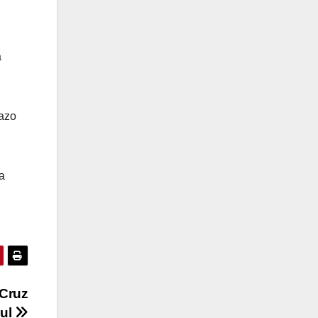
a
zazo
a
 Cruz
ul