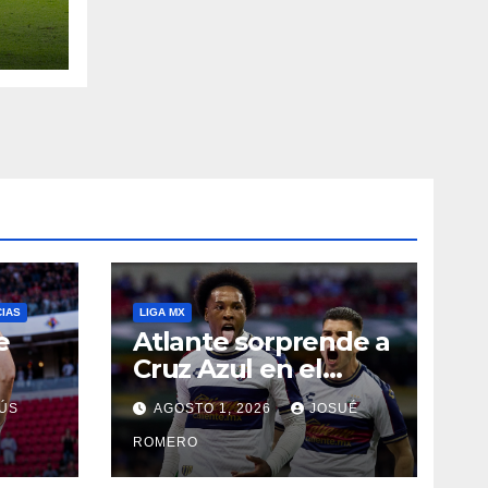
CIAS
LIGA MX
e
Atlante sorprende a
Cruz Azul en el
Banorte
ÚS
AGOSTO 1, 2026
JOSUÉ
ROMERO