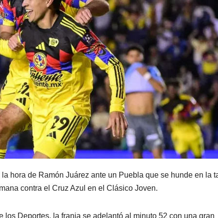
e la hora de Ramón Juárez ante un Puebla que se hunde en la t
emana contra el Cruz Azul en el Clásico Joven.
e los Deportes, la franja se adelantó al minuto 52 con una gran