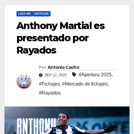
LIGA MX
NOTICIAS
Anthony Martial es
presentado por
Rayados
Por
Antonio Cacho
#Apertura 2025
,
SEP 12, 2025
#Fichajes
,
#Mercado de fichajes
,
#Rayados