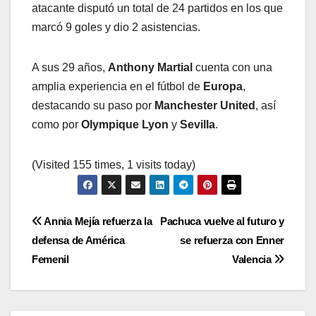
atacante disputó un total de 24 partidos en los que
marcó 9 goles y dio 2 asistencias.
A sus 29 años,
Anthony Martial
cuenta con una
amplia experiencia en el fútbol de
Europa
,
destacando su paso por
Manchester United
, así
como por
Olympique Lyon
y
Sevilla
.
(Visited 155 times, 1 visits today)
Navegación
Annia Mejía refuerza la
Pachuca vuelve al futuro y
defensa de América
se refuerza con Enner
de
Femenil
Valencia
entradas