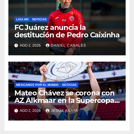
LIGA MX
NOTICIAS
FC Juárez anuncia la
destitución de Pedro Caixinha
AGO 2, 2026
DANIEL CANALES
MEXICANOS POR EL MUNDO
NOTICIAS
Mateo Chávez se corona con
AZ Alkmaar en la Supercopa
de Países Bajos
AGO 2, 2026
JESÚS ANAYA