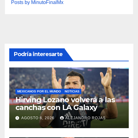
Posts by MinutoFinalMx
Podría interesarte
MEXICANOS POR EL MUNDO
NOTICIAS
Hirving Lozano volverá a las
canchas con LA Galaxy
AGOSTO 6, 2026
ALEJANDRO ROJAS