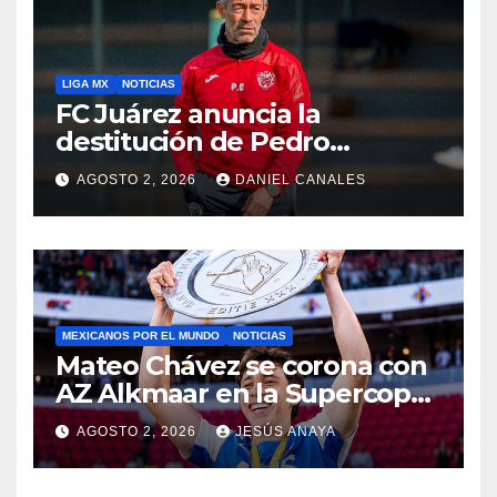
LIGA MX
NOTICIAS
FC Juárez anuncia la
destitución de Pedro
Caixinha
AGOSTO 2, 2026
DANIEL CANALES
MEXICANOS POR EL MUNDO
NOTICIAS
Mateo Chávez se corona con
AZ Alkmaar en la Supercopa
de Países Bajos
AGOSTO 2, 2026
JESÚS ANAYA