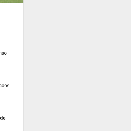
,
enso
s
ados;
 de