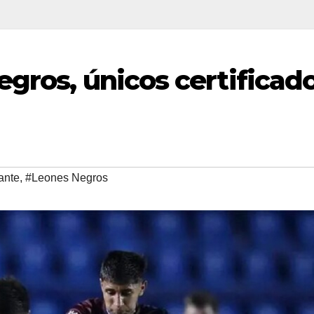
egros, únicos certificad
ante
,
#Leones Negros