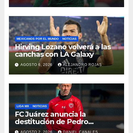
MEXICANOS POR EL MUNDO
NOTICIAS
Hirving Lozano volverá a las
canchas con LA Galaxy
AGOSTO 6, 2026
ALEJANDRO ROJAS
LIGA MX
NOTICIAS
FC Juárez anuncia la
destitución de Pedro
Caixinha
AGOSTO 2, 2026
DANIEL CANALES