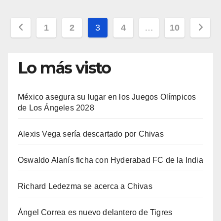
Paginación
1
2
3
4
…
10
de
entradas
Lo más visto
México asegura su lugar en los Juegos Olímpicos
de Los Ángeles 2028
Alexis Vega sería descartado por Chivas
Oswaldo Alanís ficha con Hyderabad FC de la India
Richard Ledezma se acerca a Chivas
Ángel Correa es nuevo delantero de Tigres