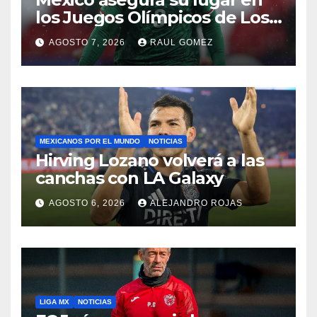
los Juegos Olímpicos de Los
Ángeles 2028
AGOSTO 7, 2026
RAUL GOMEZ
MEXICANOS POR EL MUNDO
NOTICIAS
Hirving Lozano volverá a las
canchas con LA Galaxy
AGOSTO 6, 2026
ALEJANDRO ROJAS
LIGA MX
NOTICIAS