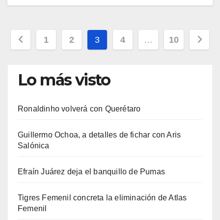
Paginación
1
2
3
4
…
10
de
entradas
Lo más visto
Ronaldinho volverá con Querétaro
Guillermo Ochoa, a detalles de fichar con Aris
Salónica
Efraín Juárez deja el banquillo de Pumas
Tigres Femenil concreta la eliminación de Atlas
Femenil