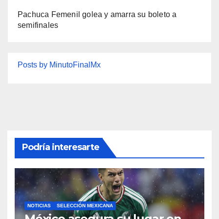
Pachuca Femenil golea y amarra su boleto a
semifinales
Posts by MinutoFinalMx
Podría interesarte
NOTICIAS
SELECCIÓN MEXICANA
México asegura su lugar en