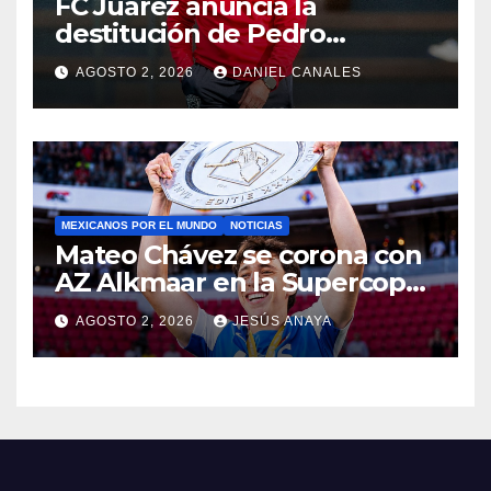
FC Juárez anuncia la
destitución de Pedro
Caixinha
AGOSTO 2, 2026
DANIEL CANALES
MEXICANOS POR EL MUNDO
NOTICIAS
Mateo Chávez se corona con
AZ Alkmaar en la Supercopa
de Países Bajos
AGOSTO 2, 2026
JESÚS ANAYA