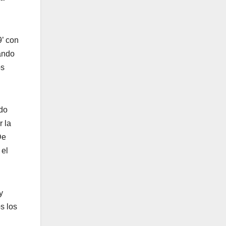
9’ con
rando
os
ndo
r la
De
 el
y
s los