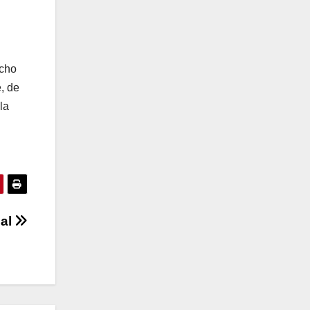
cho
, de
la
ial