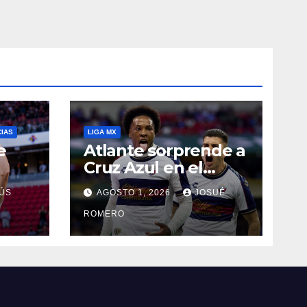
CIAS
LIGA MX
e
Atlante sorprende a
Cruz Azul en el
Banorte
ÚS
AGOSTO 1, 2026
JOSUÉ
ROMERO