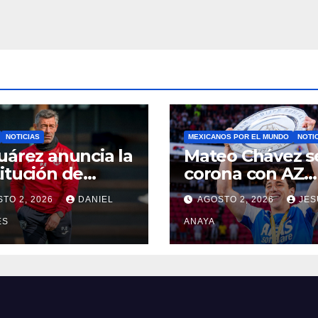
NOTICIAS
MEXICANOS POR EL MUNDO
NOTI
uárez anuncia la
Mateo Chávez s
itución de
corona con AZ
o Caixinha
Alkmaar en la
TO 2, 2026
DANIEL
AGOSTO 2, 2026
JES
Supercopa de
ES
Países Bajos
ANAYA