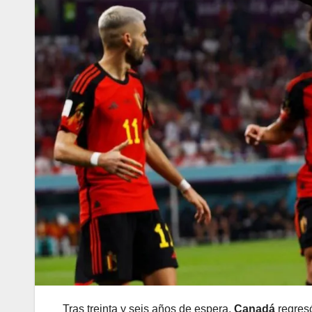
Tras treinta y seis años de espera,
Canadá
regresó