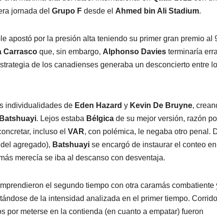
era jornada del
Grupo F
desde el
Ahmed bin Ali Stadium
.
 apostó por la presión alta teniendo su primer gran premio al 
a
Carrasco
que, sin embargo,
Alphonso Davies
terminaría er
estrategia de los canadienses generaba un desconcierto entre l
s individualidades de
Eden
Hazard
y
Kevin De Bruyne
, crea
Batshuayi
. Lejos estaba
Bélgica
de su mejor versión, razón po
oncretar, incluso el
VAR
, con polémica, le negaba otro penal. 
 del agregado),
Batshuayi
se encargó de instaurar el conteo en
más merecía se iba al descanso con desventaja.
mprendieron el segundo tiempo con otra caramás combatiente 
ándose de la intensidad analizada en el primer tiempo. Corrido
os por meterse en la contienda (en cuanto a empatar) fueron