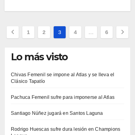
Paginación
1
2
3
4
…
6
de
entradas
Lo más visto
Chivas Femenil se impone al Atlas y se lleva el
Clásico Tapatío
Pachuca Femenil sufre para imponerse al Atlas
Santiago Núñez jugará en Santos Laguna
Rodrigo Huescas sufre dura lesión en Champions