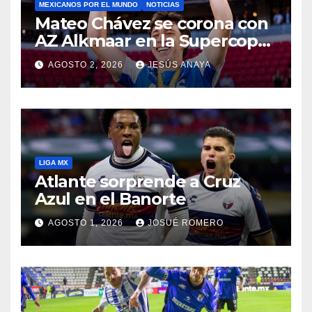
MEXICANOS POR EL MUNDO
NOTICIAS
Mateo Chávez se corona con
AZ Alkmaar en la Supercopa
de Países Bajos
AGOSTO 2, 2026
JESÚS ANAYA
LIGA MX
Atlante sorprende a Cruz
Azul en el Banorte
AGOSTO 1, 2026
JOSUÉ ROMERO