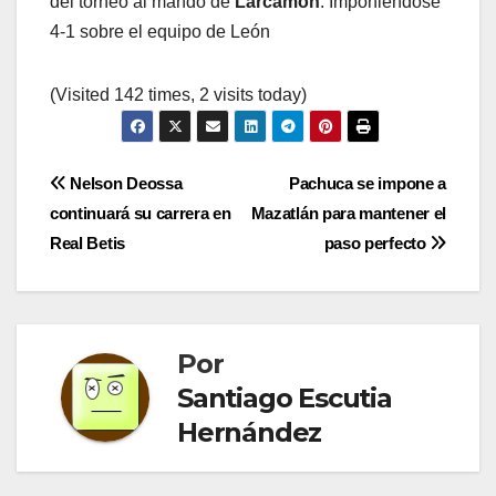
del torneo al mando de
Larcamón
. Imponiéndose
4-1 sobre el equipo de León
(Visited 142 times, 2 visits today)
Navegación
Nelson Deossa
Pachuca se impone a
continuará su carrera en
Mazatlán para mantener el
de
Real Betis
paso perfecto
entradas
Por
Santiago Escutia
Hernández