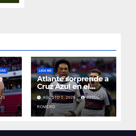
CIAS
LIGA MX
e
Atlante sorprende a
Cruz Azul en el
Banorte
ÚS
AGOSTO 1, 2026
JOSUÉ
ROMERO