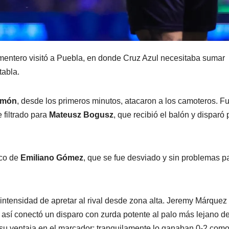
ementero visitó a Puebla, en donde Cruz Azul necesitaba sumar
tabla.
amón
, desde los primeros minutos, atacaron a los camoteros. F
 filtrado para
Mateusz Bogusz
, que recibió el balón y disparó 
rco de
Emiliano Gómez
, que se fue desviado y sin problemas p
intensidad de apretar al rival desde zona alta. Jeremy Márquez
 así conectó un disparo con zurda potente al palo más lejano de
su ventaja en el marcador; tranquilamente lo ganaban 0-2 com