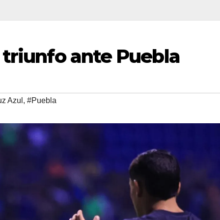
 triunfo ante Puebla
uz Azul
,
#Puebla