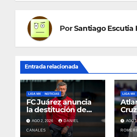
entradas
Por
Santiago Escutia
Entrada relacionada
LIGA MX
NOTICIAS
LIGA MX
FC Juárez anuncia
Atla
la destitución de
Cruz
Pedro Caixinha
Ban
AGO 2, 2026
DANIEL
AGO 1
CANALES
ROMER