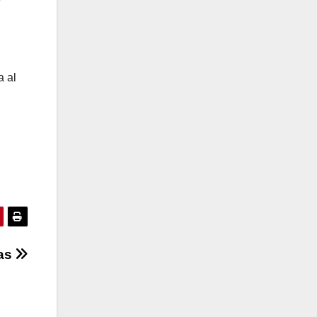
a al
mas