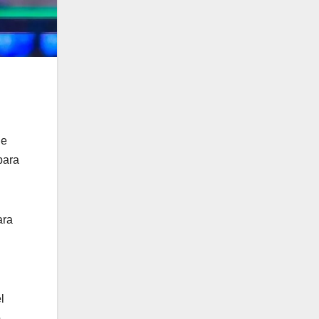
ue
para
ara
l
o