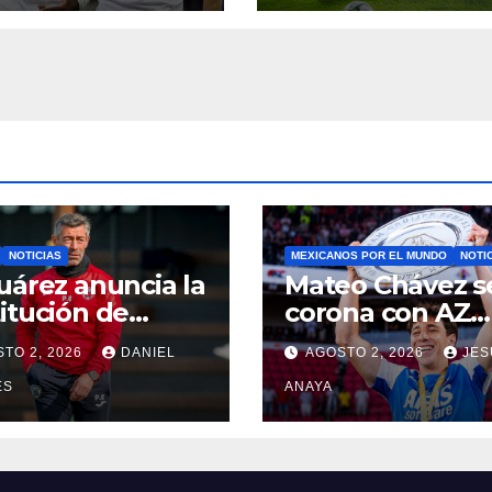
NOTICIAS
MEXICANOS POR EL MUNDO
NOTI
uárez anuncia la
Mateo Chávez s
itución de
corona con AZ
o Caixinha
Alkmaar en la
TO 2, 2026
DANIEL
AGOSTO 2, 2026
JES
Supercopa de
ES
Países Bajos
ANAYA