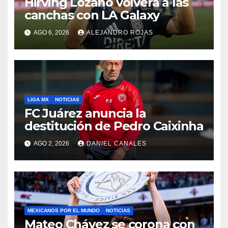
Hirving Lozano volverá a las
canchas con LA Galaxy
AGO 6, 2026
ALEJANDRO ROJAS
LIGA MX
NOTICIAS
FC Juárez anuncia la
destitución de Pedro Caixinha
AGO 2, 2026
DANIEL CANALES
MEXICANOS POR EL MUNDO
NOTICIAS
Mateo Chávez se corona con