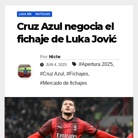
LIGA MX
NOTICIAS
Cruz Azul negocia el
fichaje de Luka Jović
Por
Nicte
#Apertura 2025
,
JUN 4, 2025
#Cruz Azul
,
#Fichajes
,
#Mercado de fichajes