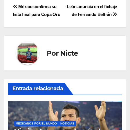
Navegación
México confirma su
León anuncia en el fichaje
lista final para Copa Oro
de Fernando Beltrán
de
entradas
Por
Nicte
Entrada relacionada
MEXICANOS POR EL MUNDO
NOTICIAS