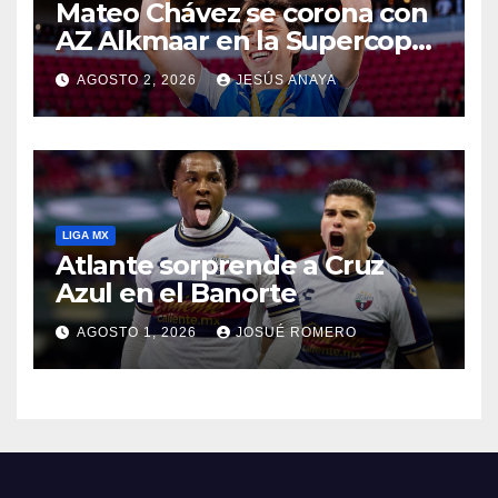
Mateo Chávez se corona con
AZ Alkmaar en la Supercopa
de Países Bajos
AGOSTO 2, 2026
JESÚS ANAYA
LIGA MX
Atlante sorprende a Cruz
Azul en el Banorte
AGOSTO 1, 2026
JOSUÉ ROMERO