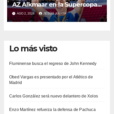
AZ Alkmaar en la Supercopa
de Países Bajos
AGO 2, 2026
JESÚS ANAYA
Lo más visto
Fluminense busca el regreso de John Kennedy
Obed Vargas es presentado por el Atlético de
Madrid
Carlos González será nuevo delantero de Xolos
Enzo Martínez refuerza la defensa de Pachuca