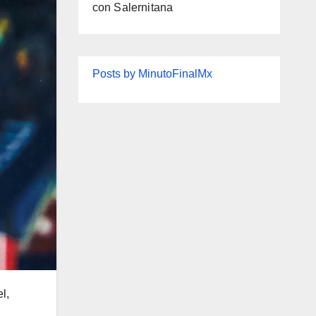
con Salernitana
Posts by MinutoFinalMx
l,