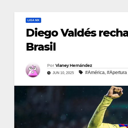
LIGA MX
Diego Valdés recha
Brasil
Por
Vianey Hernández
#América
,
#Apertura
JUN 10, 2025