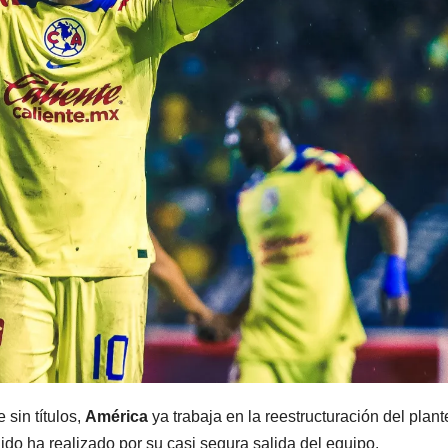
 sin títulos,
América
ya trabaja en la reestructuración del plante
do ha realizado por su casi segura salida del equipo.