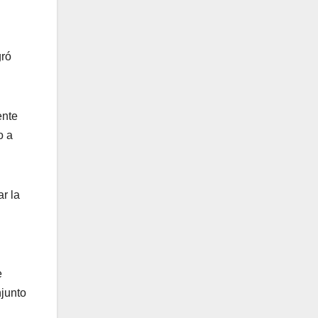
gró
ente
o a
r la
e
njunto