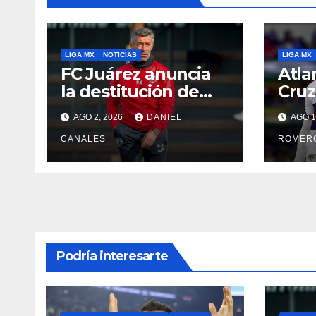
LIGA MX
NOTICIAS
LIGA MX
FC Juárez anuncia
Atla
la destitución de
Cruz
Pedro Caixinha
Ban
AGO 2, 2026
DANIEL
AGO 1
CANALES
ROMER
Podría interesarte