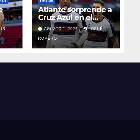
CIAS
LIGA MX
e
Atlante sorprende a
Cruz Azul en el
Banorte
ÚS
AGOSTO 1, 2026
JOSUÉ
ROMERO