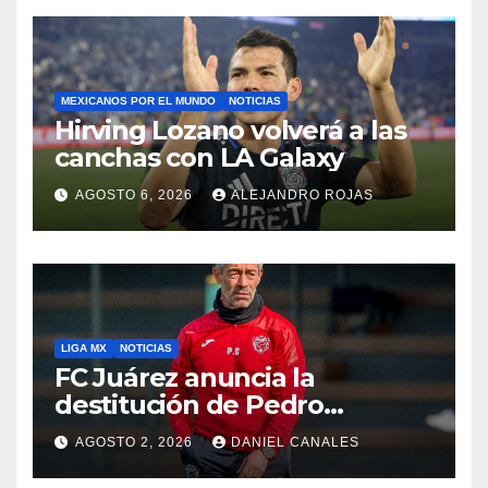
MEXICANOS POR EL MUNDO
NOTICIAS
Hirving Lozano volverá a las
canchas con LA Galaxy
AGOSTO 6, 2026
ALEJANDRO ROJAS
LIGA MX
NOTICIAS
FC Juárez anuncia la
destitución de Pedro
Caixinha
AGOSTO 2, 2026
DANIEL CANALES