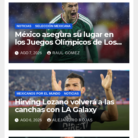
NOTICIAS
SELECCIÓN MEXICANA
México asegura su lugar en
los Juegos Olímpicos de Los
Ángeles 2028
AGO 7, 2026
RAUL GOMEZ
MEXICANOS POR EL MUNDO
NOTICIAS
Hirving Lozano volverá a las
canchas con LA Galaxy
AGO 6, 2026
ALEJANDRO ROJAS