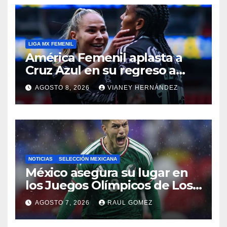
LIGA MX FEMENIL
América Femenil aplasta a
Cruz Azul en su regreso a
casa
AGOSTO 8, 2026
VIANEY HERNÁNDEZ
NOTICIAS
SELECCIÓN MEXICANA
México asegura su lugar en
los Juegos Olímpicos de Los
Ángeles 2028
AGOSTO 7, 2026
RAUL GOMEZ