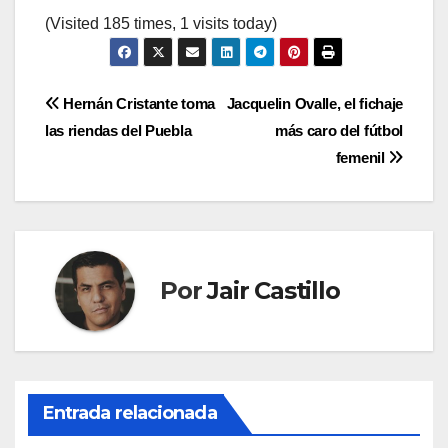
(Visited 185 times, 1 visits today)
Navegación
Hernán Cristante toma
Jacquelin Ovalle, el fichaje
las riendas del Puebla
más caro del fútbol
de
femenil
entradas
Por
Jair Castillo
Entrada relacionada