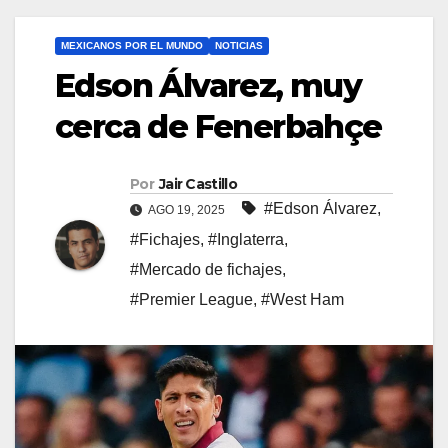
MEXICANOS POR EL MUNDO
NOTICIAS
Edson Álvarez, muy
cerca de Fenerbahçe
Por
Jair Castillo
#Edson Álvarez
,
AGO 19, 2025
#Fichajes
,
#Inglaterra
,
#Mercado de fichajes
,
#Premier League
,
#West Ham