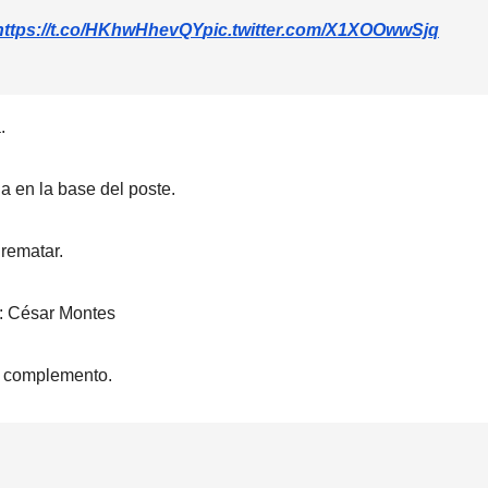
https://t.co/HKhwHhevQY
pic.twitter.com/X1XOOwwSjq
.
la en la base del poste.
rematar.
e: César Montes
l complemento.