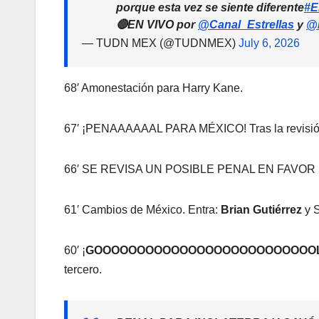
porque esta vez se siente diferente
#E
🔴EN VIVO por
@Canal_Estrellas
y
@
— TUDN MEX (@TUDNMEX)
July 6, 2026
68′ Amonestación para Harry Kane.
67′ ¡PENAAAAAAL PARA MÉXICO! Tras la revisión 
66′ SE REVISA UN POSIBLE PENAL EN FAVOR
61′ Cambios de México. Entra:
Brian Gutiérrez
y S
60′ ¡
GOOOOOOOOOOOOOOOOOOOOOOOOOOL 
tercero.