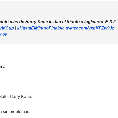
ás de Harry Kane le dan el triunfo a Inglaterra 🏴󠁧󠁢󠁥󠁮󠁧󠁿 3-2
rldCup
|
#HastaElMinutoFinal
pic.twitter.com/yxgKFZw9Jz
2026
ima.
 Sale: Harry Kane.
la sin problemas.