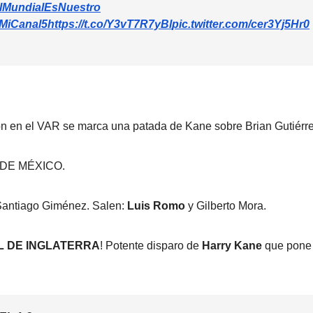
lMundialEsNuestro
MiCanal5
https://t.co/Y3vT7R7yBl
pic.twitter.com/cer3Yj5Hr0
en el VAR se marca una patada de Kane sobre Brian Gutiérre
 DE MÉXICO.
antiago Giménez. Salen:
Luis Romo
y Gilberto Mora.
DE INGLATERRA
! Potente disparo de
Harry Kane
que pone 