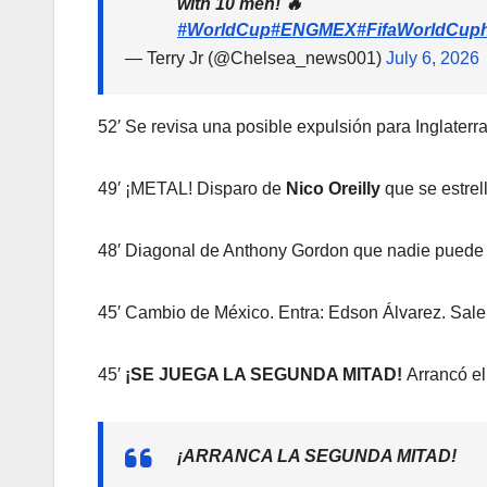
with 10 men! 🔥
#WorldCup
#ENGMEX
#FifaWorldCup
— Terry Jr (@Chelsea_news001)
July 6, 2026
52′ Se revisa una posible expulsión para Inglaterra
49′ ¡METAL! Disparo de
Nico Oreilly
que se estrel
48′ Diagonal de Anthony Gordon que nadie puede 
45′ Cambio de México. Entra: Edson Álvarez. Sal
45′
¡SE JUEGA LA SEGUNDA MITAD!
Arrancó e
¡ARRANCA LA SEGUNDA MITAD!