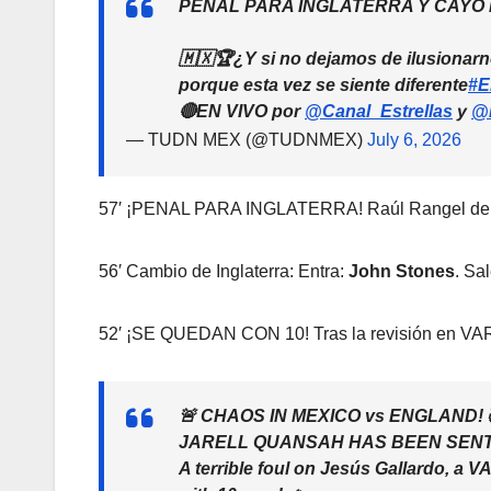
PENAL PARA INGLATERRA Y CAYÓ E
🇲🇽🏆¿Y si no dejamos de ilusionar
porque esta vez se siente diferente
#E
🔴EN VIVO por
@Canal_Estrellas
y
@
— TUDN MEX (@TUDNMEX)
July 6, 2026
57′ ¡PENAL PARA INGLATERRA! Raúl Rangel derri
56′ Cambio de Inglaterra: Entra:
John Stones
. Sa
52′ ¡SE QUEDAN CON 10! Tras la revisión en VA
🚨 CHAOS IN MEXICO vs ENGLAND! 
JARELL QUANSAH HAS BEEN SENT
A terrible foul on Jesús Gallardo, a V