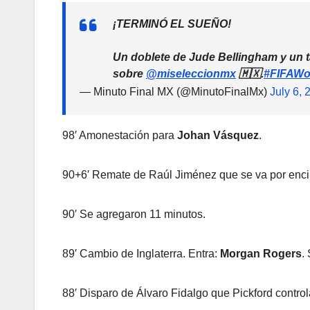
¡TERMINÓ EL SUEÑO!
Un doblete de Jude Bellingham y un tanto m
sobre
@miseleccionmx
🇲🇽.
#FIFAWo
— Minuto Final MX (@MinutoFinalMx)
July 6, 
98′ Amonestación para
Johan Vásquez
.
90+6′ Remate de Raúl Jiménez que se va por enc
90′ Se agregaron 11 minutos.
89′ Cambio de Inglaterra. Entra:
Morgan Rogers
.
88′ Disparo de Álvaro Fidalgo que Pickford contro