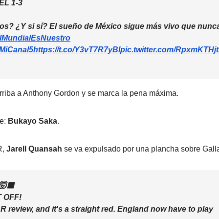
L 1-3
nos? ¿Y si sí? El sueño de México sigue más vivo que nunc
lMundialEsNuestro
MiCanal5
https://t.co/Y3vT7R7yBl
pic.twitter.com/RpxmKTHjt
ba a Anthony Gordon y se marca la pena máxima.
le:
Bukayo Saka
.
R,
Jarell Quansah
se va expulsado por una plancha sobre Gall
🤯🟥
 OFF!
AR review, and it's a straight red. England now have to play