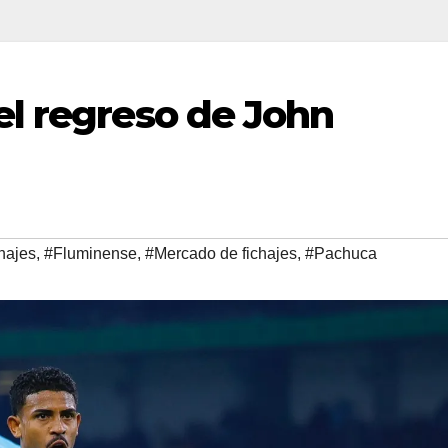
l regreso de John
hajes
,
#Fluminense
,
#Mercado de fichajes
,
#Pachuca