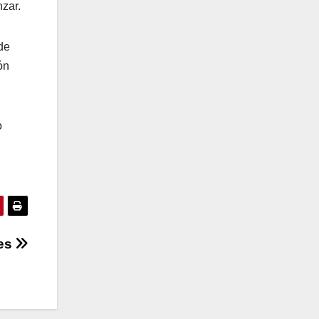
zar.
de
ón
o
res