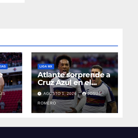
CIAS
LIGA MX
e
Atlante sorprende a
Cruz Azul en el
Banorte
ÚS
AGOSTO 1, 2026
JOSUÉ
ROMERO