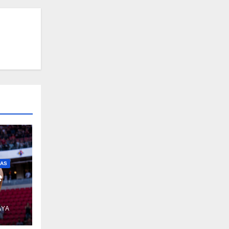
IAS
e
AYA