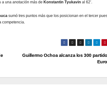
as a una anotación más de
Konstantin Tyukavin
al 62’.
huca
sumó tres puntos más que los posicionan en el tercer pue
 la competencia.
de
Guillermo Ochoa alcanza los 300 partid
Eur