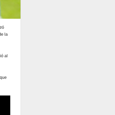
tró
de la
ió al
 que