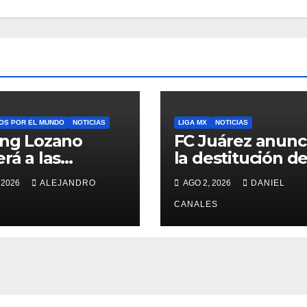
OS POR EL MUNDO
NOTICIAS
LIGA MX
NOTICIAS
ing Lozano
FC Juárez anunc
erá a las
la destitución d
has con LA
Pedro Caixinha
 2026
ALEJANDRO
AGO 2, 2026
DANIEL
xy
CANALES