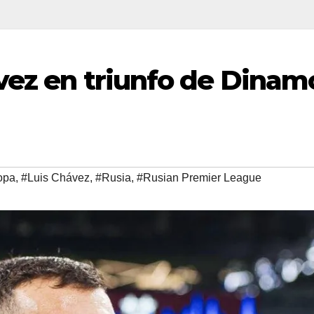
vez en triunfo de Dinam
opa
,
#Luis Chávez
,
#Rusia
,
#Rusian Premier League