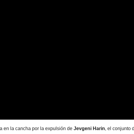
a en la cancha por la expulsión de
Jevgeni Harin
, el conjunto 