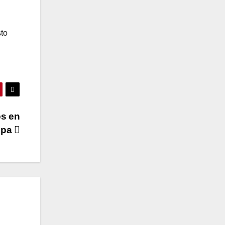
sto
os en
opa