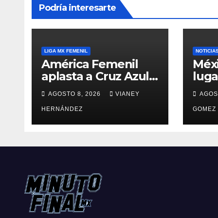
Podría interesarte
LIGA MX FEMENIL
NOTICIA
América Femenil
Méxi
aplasta a Cruz Azul
luga
en su regreso a casa
Olím
AGOSTO 8, 2026
VIANEY
AGOS
Áng
HERNÁNDEZ
GOMEZ