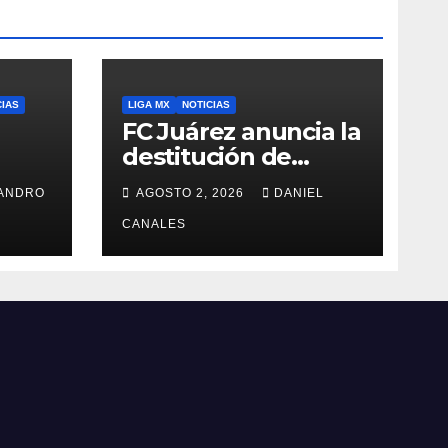
CIAS
LIGA MX
NOTICIAS
FC Juárez anuncia la
destitución de
Pedro Caixinha
ANDRO
AGOSTO 2, 2026
DANIEL
CANALES