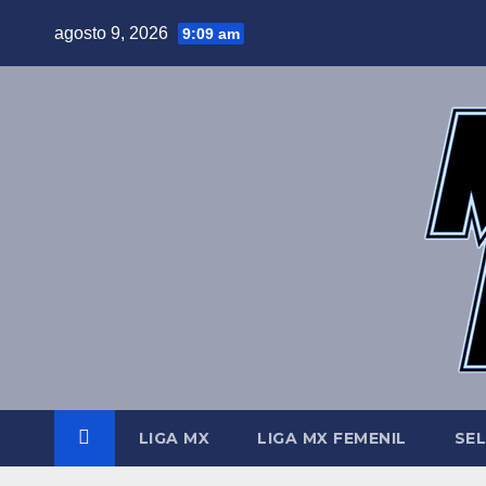
Saltar
agosto 9, 2026
9:09 am
al
contenido
LIGA MX
LIGA MX FEMENIL
SE