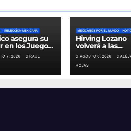
S
SELECCIÓN MEXICANA
MEXICANOS POR EL MUNDO
NOTI
co asegura su
Hirving Lozano
r en los Juegos
volverá a las
picos de Los
canchas con LA
TO 7, 2026
RAUL
AGOSTO 6, 2026
ALEJ
eles 2028
Galaxy
ROJAS