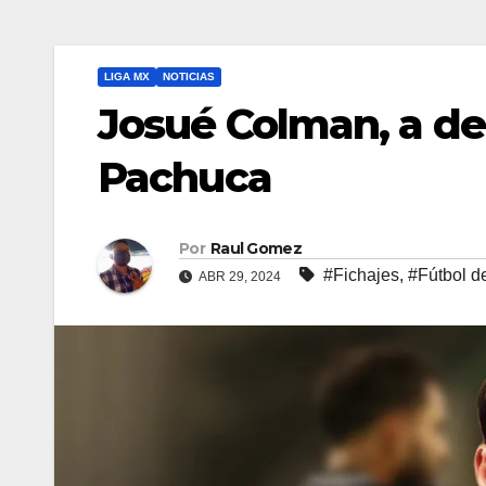
LIGA MX
NOTICIAS
Josué Colman, a det
Pachuca
Por
Raul Gomez
#Fichajes
,
#Fútbol d
ABR 29, 2024