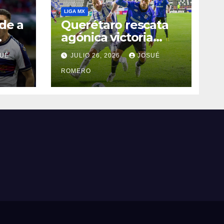
LIGA MX
de a
Querétaro rescata
agónica victoria
ante Pachuca
UÉ
JULIO 26, 2026
JOSUÉ
ROMERO