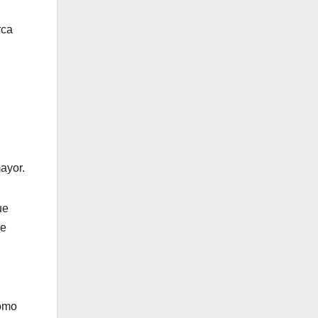
rca
mayor.
ue
se
como