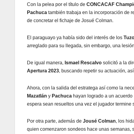
Con la pelea por el título de
CONCACAF Champi
Pachuca
también trabaja en la incorporación de 
de concretar el fichaje de Josué Colman.
El paraguayo ya había sido del interés de los
Tuz
arreglado para su llegada, sin embargo, una lesió
De igual manera,
Ismael Rescalvo
solicitó a la di
Apertura 2023
, buscando repetir su actuación, as
Ahora, con la salida del estratega así como la ne
Mazatlán
y
Pachuca
hayan logrado a un acuerdo p
espera sean resueltos una vez el jugador termine s
Por otra parte, además de
Jousé Colman
, los hi
quien comenzaron sondeos hace unas semanas, si