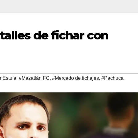
alles de fichar con
e Estufa
,
#Mazatlán FC
,
#Mercado de fichajes
,
#Pachuca