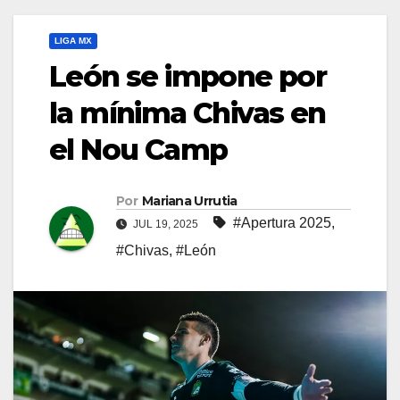
LIGA MX
León se impone por
la mínima Chivas en
el Nou Camp
Por
Mariana Urrutia
#Apertura 2025
,
JUL 19, 2025
#Chivas
,
#León