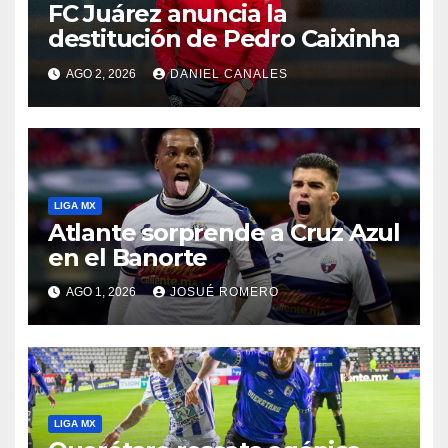
FC Juárez anuncia la
destitución de Pedro Caixinha
AGO 2, 2026
DANIEL CANALES
LIGA MX
Atlante sorprende a Cruz Azul
en el Banorte
AGO 1, 2026
JOSUÉ ROMERO
LIGA MX