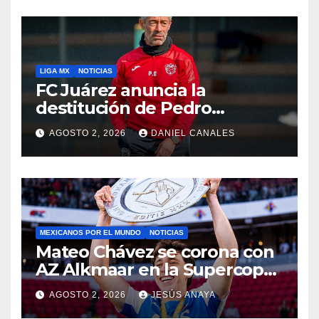
LIGA MX
NOTICIAS
FC Juárez anuncia la
destitución de Pedro
Caixinha
AGOSTO 2, 2026
DANIEL CANALES
MEXICANOS POR EL MUNDO
NOTICIAS
Mateo Chávez se corona con
AZ Alkmaar en la Supercopa
de Países Bajos
AGOSTO 2, 2026
JESÚS ANAYA