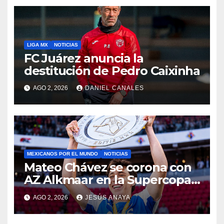
LIGA MX
NOTICIAS
FC Juárez anuncia la
destitución de Pedro Caixinha
AGO 2, 2026
DANIEL CANALES
MEXICANOS POR EL MUNDO
NOTICIAS
Mateo Chávez se corona con
AZ Alkmaar en la Supercopa
de Países Bajos
AGO 2, 2026
JESÚS ANAYA