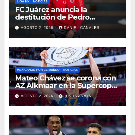
LIGA MX
NOTICIAS
FC Juárez anuncia la
destitución de Pedro
Caixinha
AGOSTO 2, 2026
DANIEL CANALES
MEXICANOS POR EL MUNDO
NOTICIAS
Mateo Chávez se corona con
AZ Alkmaar en la Supercopa
de Países Bajos
AGOSTO 2, 2026
JESÚS ANAYA