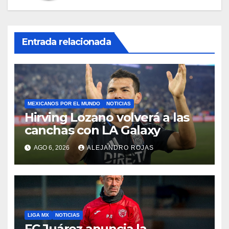
Entrada relacionada
MEXICANOS POR EL MUNDO
NOTICIAS
Hirving Lozano volverá a las
canchas con LA Galaxy
AGO 6, 2026
ALEJANDRO ROJAS
LIGA MX
NOTICIAS
FC Juárez anuncia la