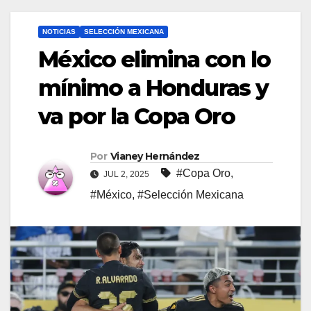
NOTICIAS
SELECCIÓN MEXICANA
México elimina con lo
mínimo a Honduras y
va por la Copa Oro
Por
Vianey Hernández
#Copa Oro
,
JUL 2, 2025
#México
,
#Selección Mexicana