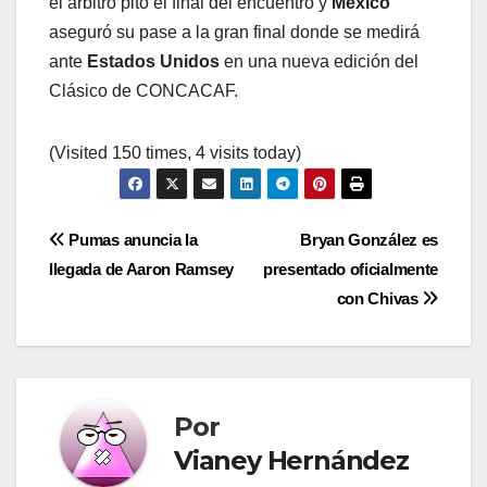
el árbitro pitó el final del encuentro y
México
aseguró su pase a la gran final donde se medirá
ante
Estados Unidos
en una nueva edición del
Clásico de CONCACAF.
(Visited 150 times, 4 visits today)
Navegación
Pumas anuncia la
Bryan González es
llegada de Aaron Ramsey
presentado oficialmente
de
con Chivas
entradas
Por
Vianey Hernández