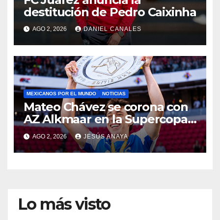
destitución de Pedro Caixinha
AGO 2, 2026
DANIEL CANALES
MEXICANOS POR EL MUNDO
NOTICIAS
Mateo Chávez se corona con
AZ Alkmaar en la Supercopa
de Países Bajos
AGO 2, 2026
JESÚS ANAYA
Lo más visto