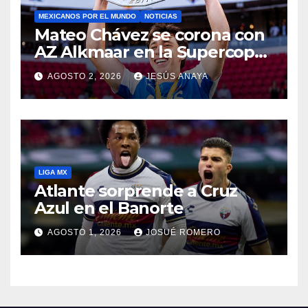
MEXICANOS POR EL MUNDO
NOTICIAS
Mateo Chávez se corona con
AZ Alkmaar en la Supercopa
de Países Bajos
AGOSTO 2, 2026
JESÚS ANAYA
LIGA MX
Atlante sorprende a Cruz
Azul en el Banorte
AGOSTO 1, 2026
JOSUÉ ROMERO