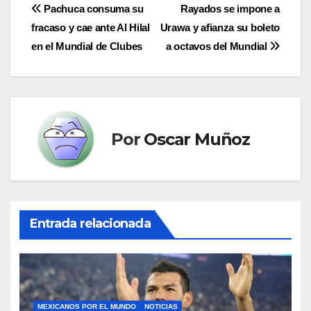
Navegación
Pachuca consuma su
Rayados se impone a
fracaso y cae ante Al Hilal
Urawa y afianza su boleto
de
en el Mundial de Clubes
a octavos del Mundial
entradas
Por
Oscar Muñoz
Entrada relacionada
MEXICANOS POR EL MUNDO
NOTICIAS