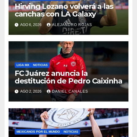
Hirving Lozano volverá a las
canchas con LA Galaxy
AGO 6, 2026
ALEJANDRO ROJAS
LIGA MX
NOTICIAS
FC Juárez anuncia la
destitución de Pedro Caixinha
AGO 2, 2026
DANIEL CANALES
MEXICANOS POR EL MUNDO
NOTICIAS