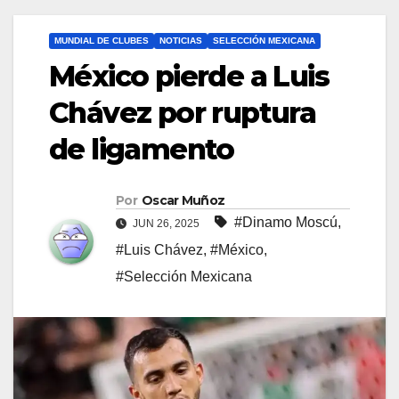
MUNDIAL DE CLUBES
NOTICIAS
SELECCIÓN MEXICANA
México pierde a Luis
Chávez por ruptura
de ligamento
Por
Oscar Muñoz
#Dinamo Moscú
,
JUN 26, 2025
#Luis Chávez
,
#México
,
#Selección Mexicana