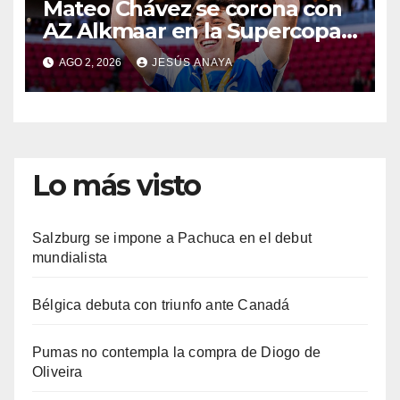
Mateo Chávez se corona con
AZ Alkmaar en la Supercopa
de Países Bajos
AGO 2, 2026
JESÚS ANAYA
Lo más visto
Salzburg se impone a Pachuca en el debut
mundialista
Bélgica debuta con triunfo ante Canadá
Pumas no contempla la compra de Diogo de
Oliveira