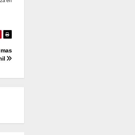
nza en
Pumas
il