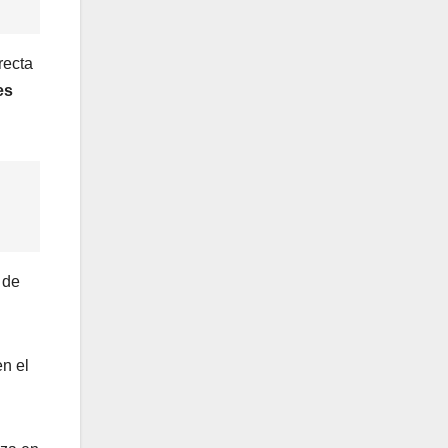
recta
es
 de
n el