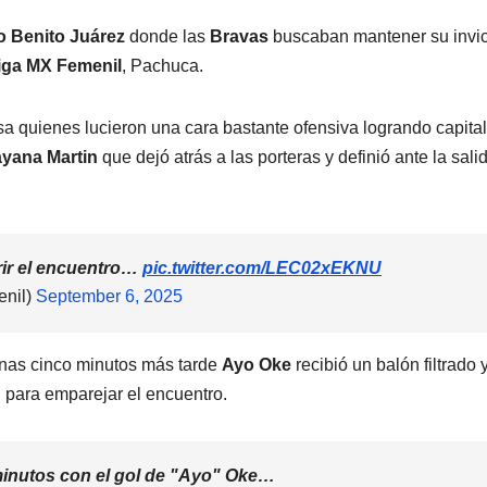
o Benito Juárez
donde las
Bravas
buscaban mantener su invic
iga MX Femenil
, Pachuca.
sa quienes lucieron una cara bastante ofensiva logrando capital
yana Martin
que dejó atrás a las porteras y definió ante la sali
rir el encuentro…
pic.twitter.com/LEC02xEKNU
nil)
September 6, 2025
penas cinco minutos más tarde
Ayo Oke
recibió un balón filtrado 
l para emparejar el encuentro.
minutos con el gol de "Ayo" Oke…