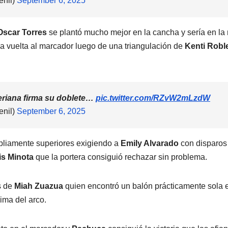
nil)
September 6, 2025
Oscar Torres
se plantó mucho mejor en la cancha y sería en la 
la vuelta al marcador luego de una triangulación de
Kenti Robl
geriana firma su doblete…
pic.twitter.com/RZvW2mLzdW
nil)
September 6, 2025
pliamente superiores exigiendo a
Emily Alvarado
con disparos
dis Minota
que la portera consiguió rechazar sin problema.
s de
Miah Zuazua
quien encontró un balón prácticamente sola e
ima del arco.