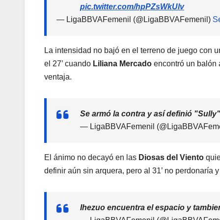
pic.twitter.com/hpPZsWkUlv
— LigaBBVAFemenil (@LigaBBVAFemenil)
S
La intensidad no bajó en el terreno de juego con 
el 27’ cuando
Liliana Mercado
encontró un balón a
ventaja.
Se armó la contra y así definió "Sull
— LigaBBVAFemenil (@LigaBBVAFeme
El ánimo no decayó en las
Diosas del Viento
quie
definir aún sin arquera, pero al 31’ no perdonaría
Ihezuo encuentra el espacio y tambi