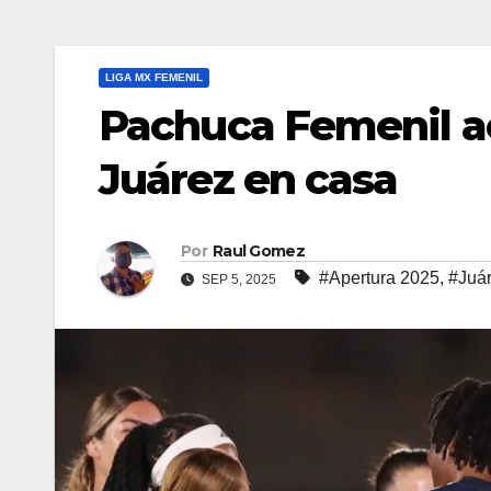
LIGA MX FEMENIL
Pachuca Femenil ac
Juárez en casa
Por
Raul Gomez
#Apertura 2025
,
#Juá
SEP 5, 2025