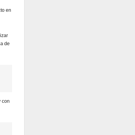
to en
izar
da de
y con