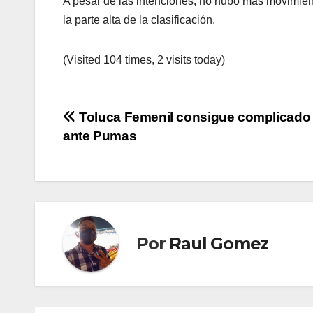
A pesar de las intenciones, no hubo más movimien
la parte alta de la clasificación.
(Visited 104 times, 2 visits today)
Navegación
Toluca Femenil consigue complicado 
ante Pumas
de
entradas
Por
Raul Gomez