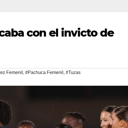
aba con el invicto de
rez Femenil
,
#Pachuca Femenil
,
#Tuzas