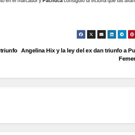
to en el marcador y
Pachuca
consiguió la victoria que las afia
triunfo
Angelina Hix y la ley del ex dan triunfo a 
Femen