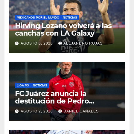
MEXICANOS POR EL MUNDO
NOTICIAS
Hirving Lozano volverá a las
canchas con LA Galaxy
AGOSTO 6, 2026
ALEJANDRO ROJAS
LIGA MX
NOTICIAS
FC Juárez anuncia la
destitución de Pedro
Caixinha
AGOSTO 2, 2026
DANIEL CANALES