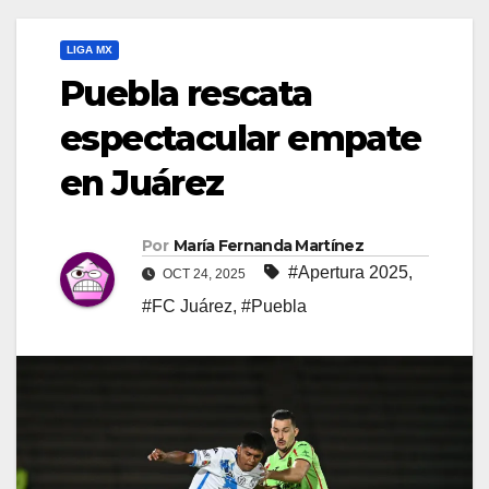
LIGA MX
Puebla rescata
espectacular empate
en Juárez
Por
María Fernanda Martínez
#Apertura 2025
,
OCT 24, 2025
#FC Juárez
,
#Puebla