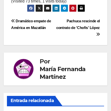
(Visited 73 times, 1 visits today)
Navegación
Dramático empate de
Pachuca rescinde el
América en Mazatlán
contrato de ‘Chofis’ López
de
entradas
Por
María Fernanda
Martínez
Entrada relacionada