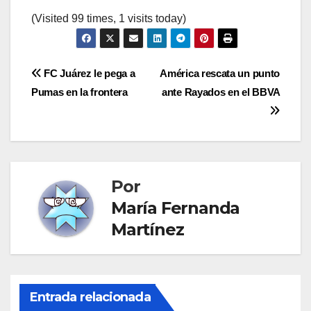
(Visited 99 times, 1 visits today)
Navegación
FC Juárez le pega a
América rescata un punto
Pumas en la frontera
ante Rayados en el BBVA
de
entradas
Por
María Fernanda
Martínez
Entrada relacionada