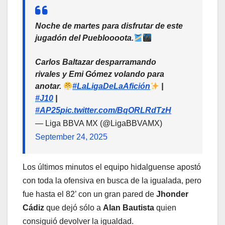
Noche de martes para disfrutar de este
jugadón del Puebloooota.
Carlos Baltazar desparramando
rivales y Emi Gómez volando para
anotar.
#LaLigaDeLaAfición
|
#J10
|
#AP25
pic.twitter.com/BqORLRdTzH
— Liga BBVA MX (@LigaBBVAMX)
September 24, 2025
Los últimos minutos el equipo hidalguense apostó
con toda la ofensiva en busca de la igualada, pero
fue hasta el 82’ con un gran pared de
Jhonder
Cádiz
que dejó sólo a
Alan Bautista
quien
consiguió devolver la igualdad.