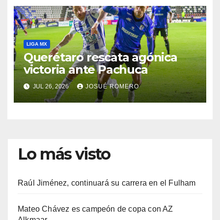
LIGA MX
Querétaro rescata agónica
victoria ante Pachuca
JUL 26, 2026
JOSUÉ ROMERO
Lo más visto
Raúl Jiménez, continuará su carrera en el Fulham
Mateo Chávez es campeón de copa con AZ
Alkmaar