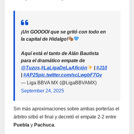
¡Un GOOOOl que se gritó con todo en
la capital de Hidalgo!
Aquí está el tanto de Alán Bautista
para el dramático empate de
@Tuzos
.
#LaLigaDeLaAfición
|
#J10
|
#AP25
pic.twitter.com/scLwgbF7Gv
— Liga BBVA MX (@LigaBBVAMX)
September 24, 2025
Sin más aproximaciones sobre ambas porterías el
árbitro silbó el final y decretó el empate 2-2 entre
Puebla
y
Pachuca
.