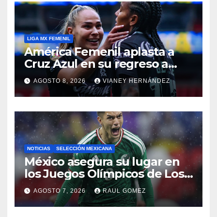
LIGA MX FEMENIL
América Femenil aplasta a
Cruz Azul en su regreso a
casa
AGOSTO 8, 2026
VIANEY HERNÁNDEZ
NOTICIAS
SELECCIÓN MEXICANA
México asegura su lugar en
los Juegos Olímpicos de Los
Ángeles 2028
AGOSTO 7, 2026
RAUL GOMEZ