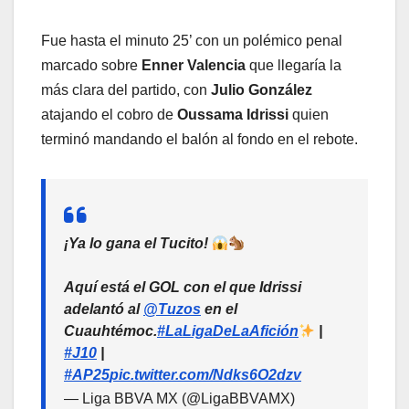
Fue hasta el minuto 25’ con un polémico penal
marcado sobre
Enner Valencia
que llegaría la
más clara del partido, con
Julio González
atajando el cobro de
Oussama Idrissi
quien
terminó mandando el balón al fondo en el rebote.
¡Ya lo gana el Tucito!
Aquí está el GOL con el que Idrissi
adelantó al
@Tuzos
en el
Cuauhtémoc.
#LaLigaDeLaAfición
|
#J10
|
#AP25
pic.twitter.com/Ndks6O2dzv
— Liga BBVA MX (@LigaBBVAMX)