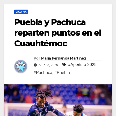
LIGA MX
Puebla y Pachuca
reparten puntos en el
Cuauhtémoc
Por
María Fernanda Martínez
#Apertura 2025
,
SEP 23, 2025
#Pachuca
,
#Puebla