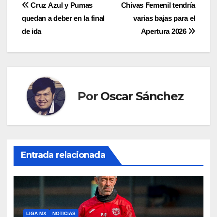
Navegación
Cruz Azul y Pumas
Chivas Femenil tendría
quedan a deber en la final
varias bajas para el
de
de ida
Apertura 2026
entradas
Por
Oscar Sánchez
Entrada relacionada
LIGA MX
NOTICIAS