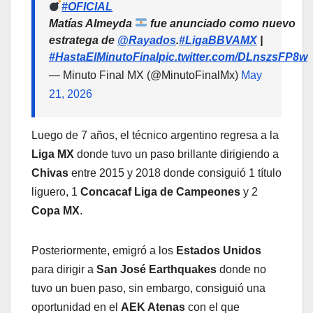
#OFICIAL
Matías Almeyda
fue anunciado como nuevo
estratega de
@Rayados
.
#LigaBBVAMX
|
#HastaElMinutoFinal
pic.twitter.com/DLnszsFP8w
— Minuto Final MX (@MinutoFinalMx)
May
21, 2026
Luego de 7 años, el técnico argentino regresa a la
Liga MX
donde tuvo un paso brillante dirigiendo a
Chivas
entre 2015 y 2018 donde consiguió 1 título
liguero, 1
Concacaf Liga de Campeones
y 2
Copa MX
.
Posteriormente, emigró a los
Estados Unidos
para dirigir a
San José Earthquakes
donde no
tuvo un buen paso, sin embargo, consiguió una
oportunidad en el
AEK Atenas
con el que