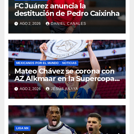
FC Juárez anuncia la
destitución de Pedro Caixinha
AGO 2, 2026
DANIEL CANALES
MEXICANOS POR EL MUNDO
NOTICIAS
Mateo Chávez se corona con
AZ Alkmaar en la Supercopa
de Países Bajos
AGO 2, 2026
JESÚS ANAYA
LIGA MX