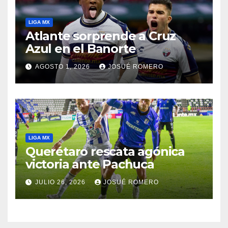
LIGA MX
Atlante sorprende a Cruz
Azul en el Banorte
AGOSTO 1, 2026
JOSUÉ ROMERO
LIGA MX
Querétaro rescata agónica
victoria ante Pachuca
JULIO 26, 2026
JOSUÉ ROMERO