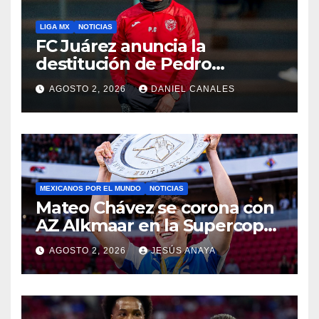
LIGA MX
NOTICIAS
FC Juárez anuncia la
destitución de Pedro
Caixinha
AGOSTO 2, 2026
DANIEL CANALES
MEXICANOS POR EL MUNDO
NOTICIAS
Mateo Chávez se corona con
AZ Alkmaar en la Supercopa
de Países Bajos
AGOSTO 2, 2026
JESÚS ANAYA