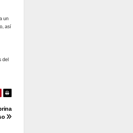
a un
o, así
s del
brina
so