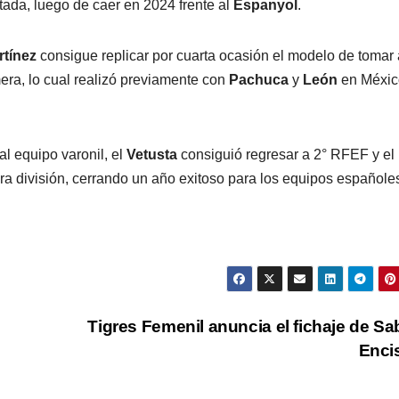
tada, luego de caer en 2024 frente al
Espanyol
.
rtínez
consigue replicar por cuarta ocasión el modelo de tomar 
era, lo cual realizó previamente con
Pachuca
y
León
en Méxic
al equipo varonil, el
Vetusta
consiguió regresar a 2° RFEF y el
ra división, cerrando un año exitoso para los equipos españole
Tigres Femenil anuncia el fichaje de Sa
Enci