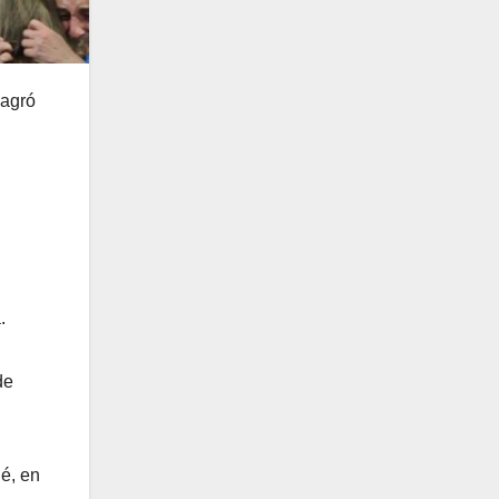
sagró
.
de
ié, en