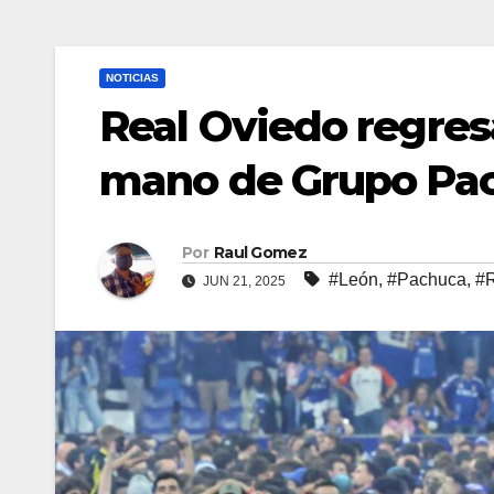
NOTICIAS
Real Oviedo regresa
mano de Grupo Pa
Por
Raul Gomez
#León
,
#Pachuca
,
#R
JUN 21, 2025