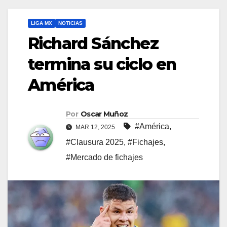
LIGA MX
NOTICIAS
Richard Sánchez
termina su ciclo en
América
Por
Oscar Muñoz
#América
,
MAR 12, 2025
#Clausura 2025
,
#Fichajes
,
#Mercado de fichajes