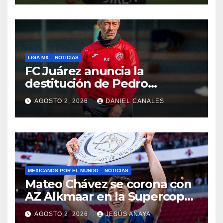
LIGA MX
NOTICIAS
FC Juárez anuncia la
destitución de Pedro
Caixinha
AGOSTO 2, 2026
DANIEL CANALES
MEXICANOS POR EL MUNDO
NOTICIAS
Mateo Chávez se corona con
AZ Alkmaar en la Supercopa
de Países Bajos
AGOSTO 2, 2026
JESÚS ANAYA