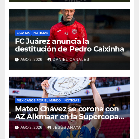
LIGA MX
NOTICIAS
FC Juárez anuncia la
destitución de Pedro Caixinha
AGO 2, 2026
DANIEL CANALES
MEXICANOS POR EL MUNDO
NOTICIAS
Mateo Chávez se corona con
AZ Alkmaar en la Supercopa
de Países Bajos
AGO 2, 2026
JESÚS ANAYA