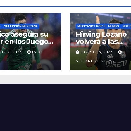
S
SELECCIÓN MEXICANA
MEXICANOS POR EL MUNDO
NOTI
co asegura su
Hirving Lozano
r en los Juegos
volverá a las
picos de Los
canchas con LA
TO 7, 2026
RAUL
AGOSTO 6, 2026
eles 2028
Galaxy
ALEJANDRO ROJAS