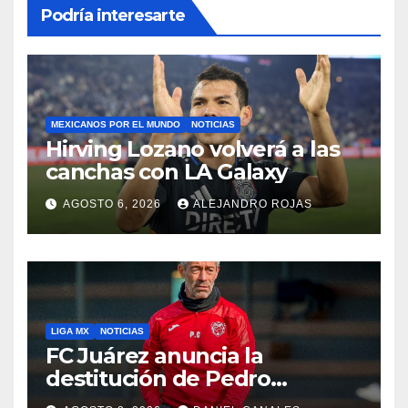
Podría interesarte
MEXICANOS POR EL MUNDO
NOTICIAS
Hirving Lozano volverá a las
canchas con LA Galaxy
AGOSTO 6, 2026
ALEJANDRO ROJAS
LIGA MX
NOTICIAS
FC Juárez anuncia la
destitución de Pedro
Caixinha