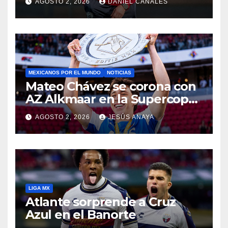
AGOSTO 2, 2026
DANIEL CANALES
MEXICANOS POR EL MUNDO
NOTICIAS
Mateo Chávez se corona con
AZ Alkmaar en la Supercopa
de Países Bajos
AGOSTO 2, 2026
JESÚS ANAYA
LIGA MX
Atlante sorprende a Cruz
Azul en el Banorte