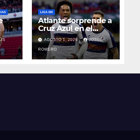
CIAS
LIGA MX
e
Atlante sorprende a
Cruz Azul en el
Banorte
ÚS
AGOSTO 1, 2026
JOSUÉ
ROMERO