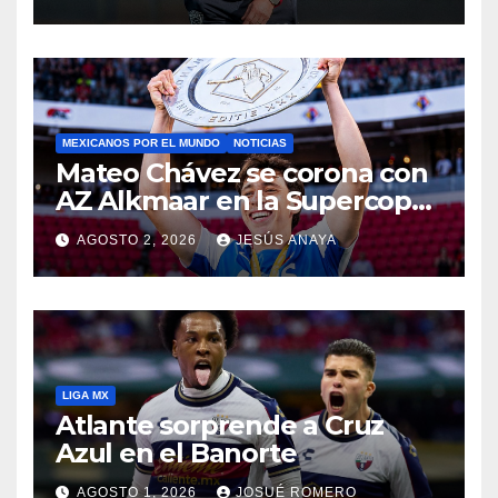
MEXICANOS POR EL MUNDO
NOTICIAS
Mateo Chávez se corona con
AZ Alkmaar en la Supercopa
de Países Bajos
AGOSTO 2, 2026
JESÚS ANAYA
LIGA MX
Atlante sorprende a Cruz
Azul en el Banorte
AGOSTO 1, 2026
JOSUÉ ROMERO