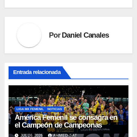
entradas
Por
Daniel Canales
Entrada relacionada
LIGA MX FEMENIL
NOTICIAS
América Femenil se consagra en
el Campeón de Campeonas
JUL 26, 2026
AHMED SAT