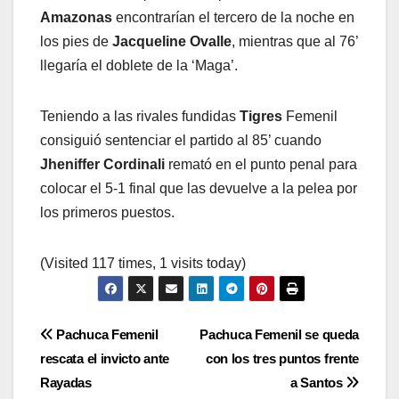
Amazonas
encontrarían el tercero de la noche en
los pies de
Jacqueline Ovalle
, mientras que al 76’
llegaría el doblete de la ‘Maga’.
Teniendo a las rivales fundidas
Tigres
Femenil
consiguió sentenciar el partido al 85’ cuando
Jheniffer Cordinali
remató en el punto penal para
colocar el 5-1 final que las devuelve a la pelea por
los primeros puestos.
(Visited 117 times, 1 visits today)
Navegación
Pachuca Femenil
Pachuca Femenil se queda
rescata el invicto ante
con los tres puntos frente
de
Rayadas
a Santos