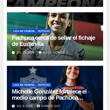
LIGA MX FEMENIL
NOTICIAS
Pachuca cerca de sellar el fichaje
de Eudimilla
JUL 25, 2026
RAUL GOMEZ
LIGA MX FEMENIL
NOTICIAS
Michelle González fortalece el
medio campo de Pachuca
Femenil
JUL 9, 2026
AHMED SAT