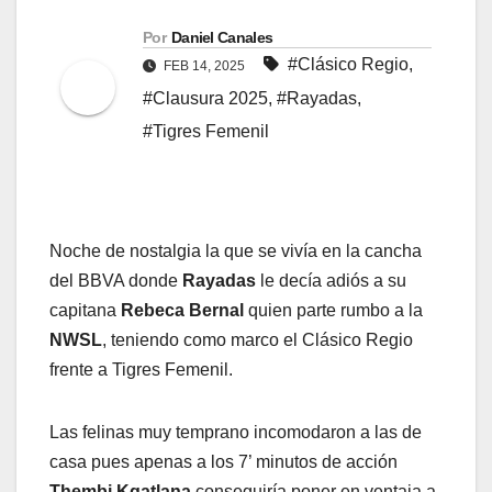
Por
Daniel Canales
#Clásico Regio
,
FEB 14, 2025
#Clausura 2025
,
#Rayadas
,
#Tigres Femenil
Noche de nostalgia la que se vivía en la cancha
del BBVA donde
Rayadas
le decía adiós a su
capitana
Rebeca Bernal
quien parte rumbo a la
NWSL
, teniendo como marco el Clásico Regio
frente a Tigres Femenil.
Las felinas muy temprano incomodaron a las de
casa pues apenas a los 7’ minutos de acción
Thembi Kgatlana
conseguiría poner en ventaja a