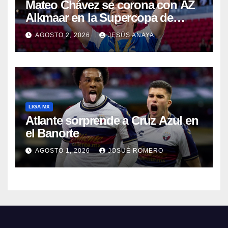
Mateo Chávez se corona con AZ
Alkmaar en la Supercopa de
Países Bajos
AGOSTO 2, 2026
JESÚS ANAYA
LIGA MX
Atlante sorprende a Cruz Azul en
el Banorte
AGOSTO 1, 2026
JOSUÉ ROMERO