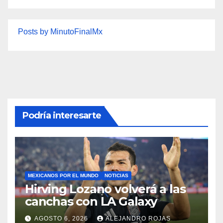
Posts by MinutoFinalMx
Podría interesarte
MEXICANOS POR EL MUNDO
NOTICIAS
Hirving Lozano volverá a las
canchas con LA Galaxy
AGOSTO 6, 2026
ALEJANDRO ROJAS