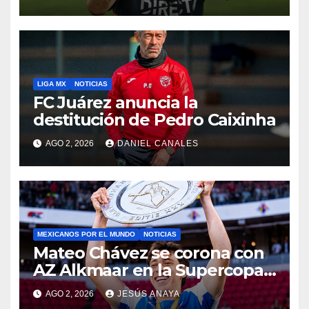
LIGA MX
NOTICIAS
FC Juárez anuncia la
destitución de Pedro Caixinha
AGO 2, 2026
DANIEL CANALES
MEXICANOS POR EL MUNDO
NOTICIAS
Mateo Chávez se corona con
AZ Alkmaar en la Supercopa
de Países Bajos
AGO 2, 2026
JESÚS ANAYA