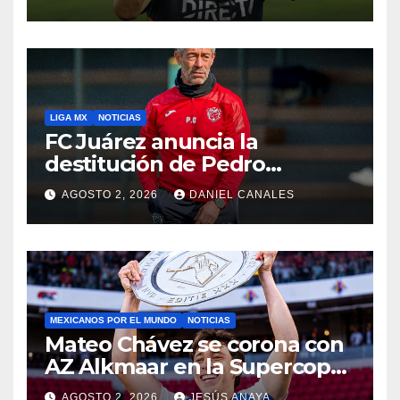
LIGA MX
NOTICIAS
FC Juárez anuncia la
destitución de Pedro
Caixinha
AGOSTO 2, 2026
DANIEL CANALES
MEXICANOS POR EL MUNDO
NOTICIAS
Mateo Chávez se corona con
AZ Alkmaar en la Supercopa
de Países Bajos
AGOSTO 2, 2026
JESÚS ANAYA