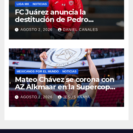
LIGA MX
NOTICIAS
FC Juárez anuncia la
destitución de Pedro
Caixinha
AGOSTO 2, 2026
DANIEL CANALES
MEXICANOS POR EL MUNDO
NOTICIAS
Mateo Chávez se corona con
AZ Alkmaar en la Supercopa
de Países Bajos
AGOSTO 2, 2026
JESÚS ANAYA