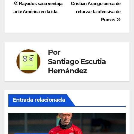
Navegación
Rayados saca ventaja
Cristian Arango cerca de
ante América en la ida
reforzar la ofensiva de
de
Pumas
entradas
Por
Santiago Escutia
Hernández
Entrada relacionada