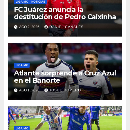
LIGA MX
NOTICIAS
FC Juárez anuncia la
destitución de Pedro Caixinha
AGO 2, 2026
DANIEL CANALES
LIGA MX
Atlante sorprende a Cruz Azul
en el Banorte
AGO 1, 2026
JOSUÉ ROMERO
LIGA MX