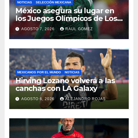
NOTICIAS
SELECCIÓN MEXICANA
México asegura su lugar en
los Juegos Olímpicos de Los
Ángeles 2028
AGOSTO 7, 2026
RAUL GOMEZ
MEXICANOS POR EL MUNDO
NOTICIAS
Hirving Lozano volverá a las
canchas con LA Galaxy
AGOSTO 6, 2026
ALEJANDRO ROJAS