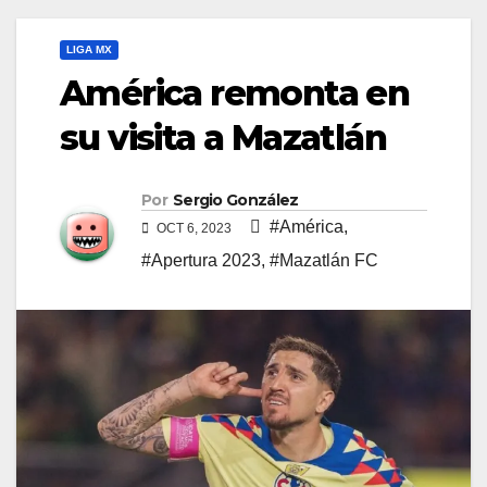
LIGA MX
América remonta en
su visita a Mazatlán
Por
Sergio González
#América
,
OCT 6, 2023
#Apertura 2023
,
#Mazatlán FC