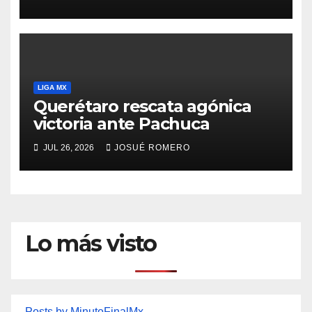
LIGA MX
Querétaro rescata agónica
victoria ante Pachuca
JUL 26, 2026
JOSUÉ ROMERO
Lo más visto
Posts by MinutoFinalMx