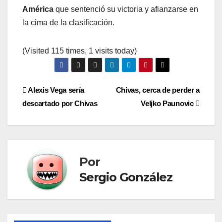
América
que sentenció su victoria y afianzarse en
la cima de la clasificación.
(Visited 115 times, 1 visits today)
Navegación
Alexis Vega sería
Chivas, cerca de perder a
descartado por Chivas
Veljko Paunovic
de
entradas
Por
Sergio González