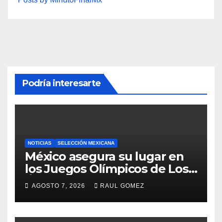
Podría interesarte
NOTICIAS
SELECCIÓN MEXICANA
México asegura su lugar en
los Juegos Olímpicos de Los
Ángeles 2028
AGOSTO 7, 2026
RAUL GOMEZ