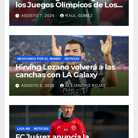
los Juegos Olímpicos de Los
Ángeles 2028
AGOSTO 7, 2026
RAUL GOMEZ
MEXICANOS POR EL MUNDO
NOTICIAS
Hirving Lozano volverá a las
canchas con LA Galaxy
AGOSTO 6, 2026
ALEJANDRO ROJAS
LIGA MX
NOTICIAS
FC Juárez anuncia la