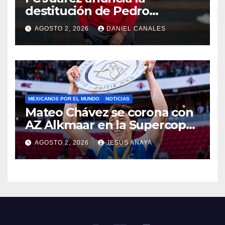
destitución de Pedro
Caixinha
AGOSTO 2, 2026
DANIEL CANALES
MEXICANOS POR EL MUNDO
NOTICIAS
Mateo Chávez se corona con
AZ Alkmaar en la Supercopa
de Países Bajos
AGOSTO 2, 2026
JESÚS ANAYA