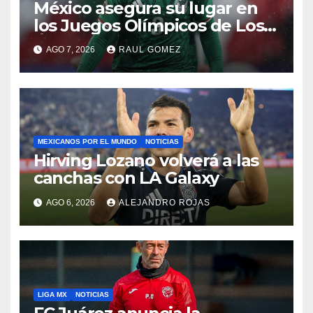
México asegura su lugar en
los Juegos Olímpicos de Los
Ángeles 2028
AGO 7, 2026
RAUL GOMEZ
MEXICANOS POR EL MUNDO
NOTICIAS
Hirving Lozano volverá a las
canchas con LA Galaxy
AGO 6, 2026
ALEJANDRO ROJAS
LIGA MX
NOTICIAS