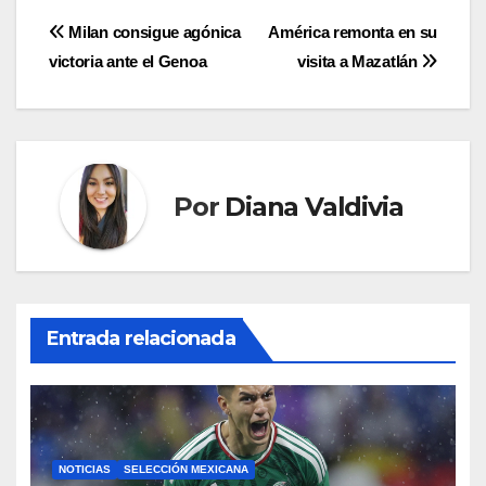
Navegación
Milan consigue agónica
América remonta en su
victoria ante el Genoa
visita a Mazatlán
de
entradas
Por
Diana Valdivia
Entrada relacionada
NOTICIAS
SELECCIÓN MEXICANA