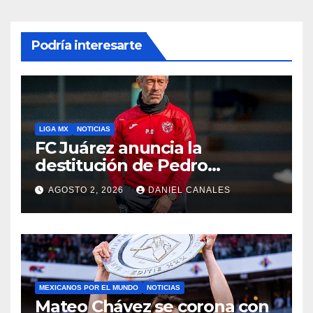
Podría interesarte
LIGA MX
NOTICIAS
FC Juárez anuncia la
destitución de Pedro
Caixinha
AGOSTO 2, 2026
DANIEL CANALES
MEXICANOS POR EL MUNDO
NOTICIAS
Mateo Chávez se corona con