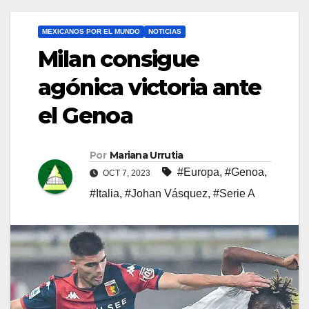
MEXICANOS POR EL MUNDO
NOTICIAS
Milan consigue
agónica victoria ante
el Genoa
Por
Mariana Urrutia
#Europa
,
#Genoa
,
OCT 7, 2023
#Italia
,
#Johan Vásquez
,
#Serie A