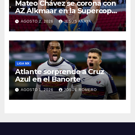
Mateo Chávez se corona con
AZ Alkmaar en la Supercopa
de Países Bajos
AGOSTO 2, 2026
JESÚS ANAYA
LIGA MX
Atlante sorprende a Cruz
Azul en el Banorte
AGOSTO 1, 2026
JOSUÉ ROMERO