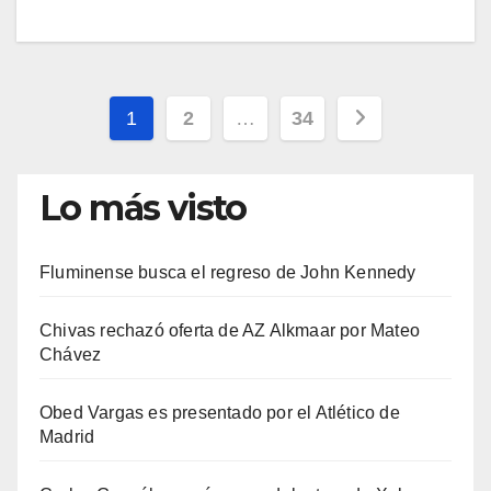
Paginación
1
2
…
34
de
Lo más visto
entradas
Fluminense busca el regreso de John Kennedy
Chivas rechazó oferta de AZ Alkmaar por Mateo
Chávez
Obed Vargas es presentado por el Atlético de
Madrid