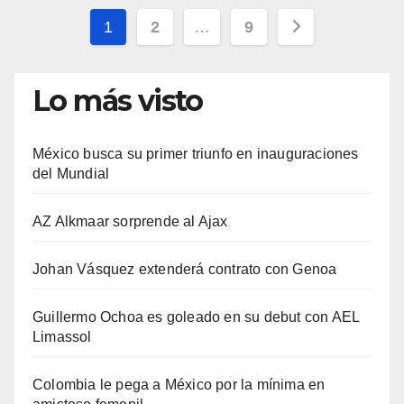
Paginación
1
2
…
9
de
Lo más visto
entradas
México busca su primer triunfo en inauguraciones
del Mundial
AZ Alkmaar sorprende al Ajax
Johan Vásquez extenderá contrato con Genoa
Guillermo Ochoa es goleado en su debut con AEL
Limassol
Colombia le pega a México por la mínima en