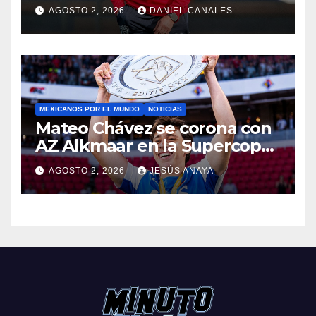
Caixinha
AGOSTO 2, 2026
DANIEL CANALES
MEXICANOS POR EL MUNDO
NOTICIAS
Mateo Chávez se corona con
AZ Alkmaar en la Supercopa
de Países Bajos
AGOSTO 2, 2026
JESÚS ANAYA