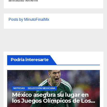
amistoso femenil
Posts by MinutoFinalMx
Podría interesarte
NOTICIAS
SELECCIÓN MEXICANA
México asegura su lugar en
los Juegos Olímpicos de Los
Ángeles 2028