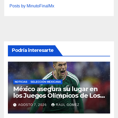
Posts by MinutoFinalMx
Podría interesarte
NOTICIAS
SELECCIÓN MEXICANA
México asegura su lugar en
los Juegos Olímpicos de Los
Ángeles 2028
AGOSTO 7, 2026
RAUL GOMEZ