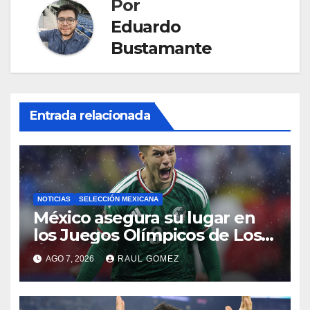
Por
Eduardo
Bustamante
Entrada relacionada
NOTICIAS
SELECCIÓN MEXICANA
México asegura su lugar en
los Juegos Olímpicos de Los
Ángeles 2028
AGO 7, 2026
RAUL GOMEZ