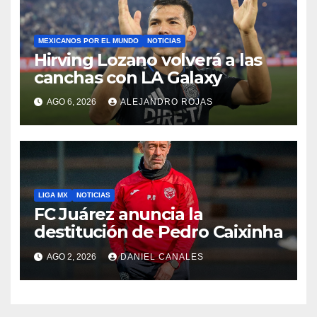
MEXICANOS POR EL MUNDO
NOTICIAS
Hirving Lozano volverá a las
canchas con LA Galaxy
AGO 6, 2026
ALEJANDRO ROJAS
LIGA MX
NOTICIAS
FC Juárez anuncia la
destitución de Pedro Caixinha
AGO 2, 2026
DANIEL CANALES