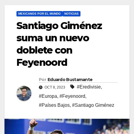
MEXICANOS POR EL MUNDO
NOTICIAS
Santiago Giménez
suma un nuevo
doblete con
Feyenoord
Por
Eduardo Bustamante
#Eredivisie
,
OCT 8, 2023
#Europa
,
#Feyenoord
,
#Países Bajos
,
#Santiago Giménez