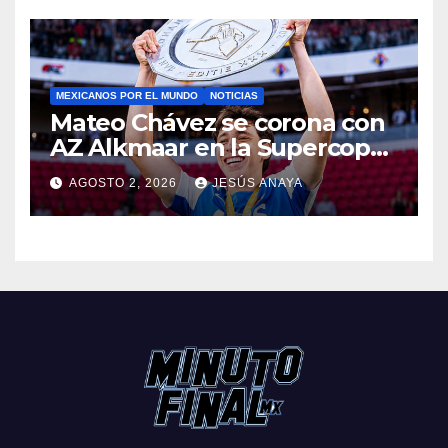
MEXICANOS POR EL MUNDO
NOTICIAS
Mateo Chávez se corona con
AZ Alkmaar en la Supercopa
de Países Bajos
AGOSTO 2, 2026
JESÚS ANAYA