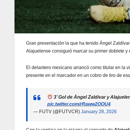
Gran presentación la que ha tenido Ángel Zaldívar 
Alajuelense consiguió marcar su primer doblete y da
El delantero mexicano arrancó como titular en la vi
presente en el marcador en un cobro de tiro de es
3’ Gol de Ángel Zaldivar y Alajuel
pic.twitter.com/rRaww2OOU4
— FUTV (@FUTVCR)
January 28, 2026
Con la ventaja en la pizarra el conjunto de
Alajuel