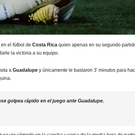
en el fútbol de
Costa Rica
quien apenas en su segundo partid
rle la victoria a su equipo.
sita a
Guadalupe
y únicamente le bastaron 3’ minutos para ha
quina.
ense golpea rápido en el juego ante Guadalupe.
a
se vio cómodo en la cancha y cerca de la media hora de parti