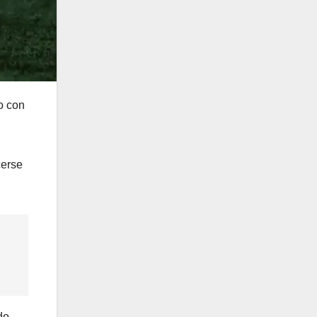
o con
cerse
do