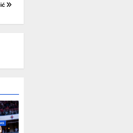
vić
IAS
e