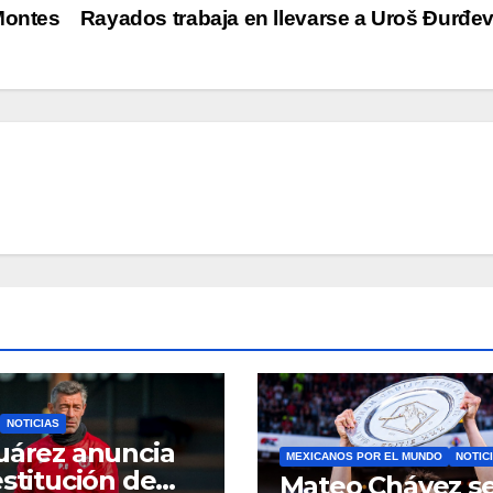
Montes
Rayados trabaja en llevarse a Uroš Đurđe
NOTICIAS
uárez anuncia
MEXICANOS POR EL MUNDO
NOTIC
estitución de
Mateo Chávez s