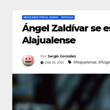
MEXICANOS POR EL MUNDO
NOTICIAS
Ángel Zaldívar se 
Alajualense
Por
Sergio González
#Alajuelense
,
#Ángel
ENE 28, 2026