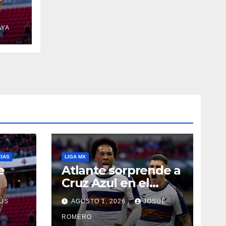
AYA
CIAS
LIGA MX
e
Atlante sorprende a
Cruz Azul en el
Banorte
ÚS
AGOSTO 1, 2026
JOSUÉ
ROMERO