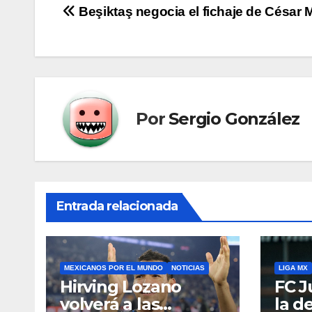
Navegación
Beşiktaş negocia el fichaje de César 
de
entradas
Por
Sergio González
Entrada relacionada
MEXICANOS POR EL MUNDO
NOTICIAS
LIGA MX
Hirving Lozano
FC J
volverá a las
la d