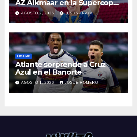
AZ Alkmaar en la Supercopa
de Países Bajos
AGOSTO 2, 2026
JESÚS ANAYA
LIGA MX
Atlante sorprende a Cruz
Azul en el Banorte
AGOSTO 1, 2026
JOSUÉ ROMERO