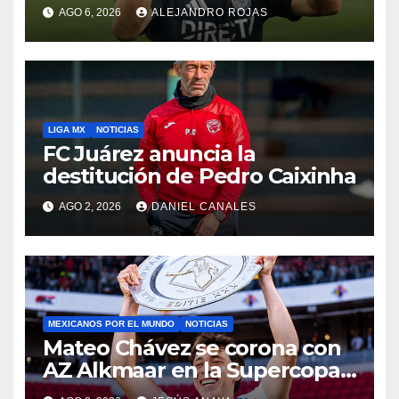
AGO 6, 2026
ALEJANDRO ROJAS
LIGA MX
NOTICIAS
FC Juárez anuncia la
destitución de Pedro Caixinha
AGO 2, 2026
DANIEL CANALES
MEXICANOS POR EL MUNDO
NOTICIAS
Mateo Chávez se corona con
AZ Alkmaar en la Supercopa
de Países Bajos