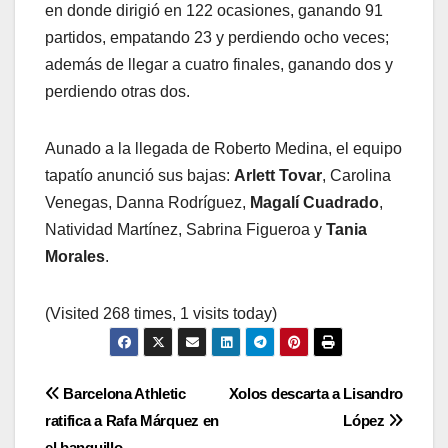
en donde dirigió en 122 ocasiones, ganando 91
partidos, empatando 23 y perdiendo ocho veces;
además de llegar a cuatro finales, ganando dos y
perdiendo otras dos.
Aunado a la llegada de Roberto Medina, el equipo
tapatío anunció sus bajas:
Arlett Tovar
, Carolina
Venegas, Danna Rodríguez,
Magalí Cuadrado
,
Natividad Martínez, Sabrina Figueroa y
Tania
Morales
.
(Visited 268 times, 1 visits today)
Navegación
Barcelona Athletic
Xolos descarta a Lisandro
ratifica a Rafa Márquez en
López
de
el banquillo