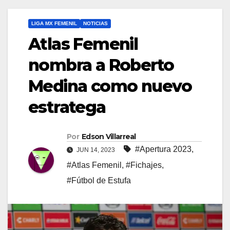
LIGA MX FEMENIL
NOTICIAS
Atlas Femenil
nombra a Roberto
Medina como nuevo
estratega
Por
Edson Villarreal
#Apertura 2023
,
JUN 14, 2023
#Atlas Femenil
,
#Fichajes
,
#Fútbol de Estufa