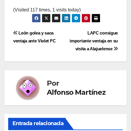
(Visited 117 times, 1 visits today)
Navegación
León golea y saca
LAFC consigue
ventaja ante Violet FC
importante ventaja en su
de
visita a Alajuelense
entradas
Por
Alfonso Martínez
Entrada relacionada