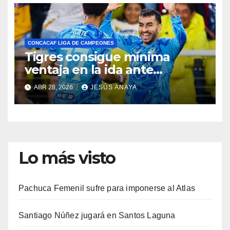
CONCACAF LIGA DE CAMPEONES
Tigres consigue mínima
ventaja en la ida ante
Nashville
ABR 28, 2026
JESÚS ANAYA
Lo más visto
Pachuca Femenil sufre para imponerse al Atlas
Santiago Núñez jugará en Santos Laguna