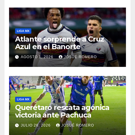
LIGA MX
Atlante sorprende a Cruz
Azul en el Banorte
AGOSTO 1, 2026
JOSUÉ ROMERO
LIGA MX
Querétaro rescata agónica
victoria ante Pachuca
JULIO 26, 2026
JOSUÉ ROMERO