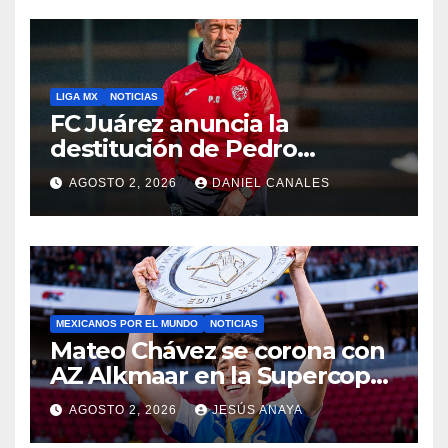
LIGA MX
NOTICIAS
FC Juárez anuncia la
destitución de Pedro
Caixinha
AGOSTO 2, 2026
DANIEL CANALES
MEXICANOS POR EL MUNDO
NOTICIAS
Mateo Chávez se corona con
AZ Alkmaar en la Supercopa
de Países Bajos
AGOSTO 2, 2026
JESÚS ANAYA