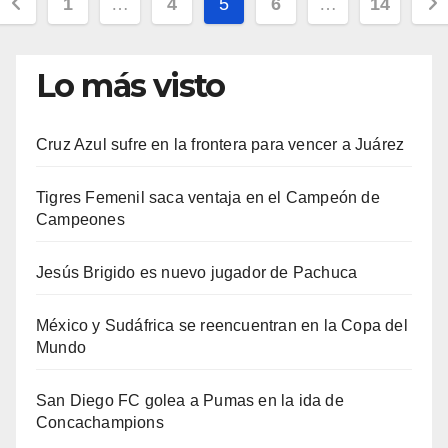
Paginación
1
…
4
5
6
…
14
de
entradas
Lo más visto
Cruz Azul sufre en la frontera para vencer a Juárez
Tigres Femenil saca ventaja en el Campeón de
Campeones
Jesús Brigido es nuevo jugador de Pachuca
México y Sudáfrica se reencuentran en la Copa del
Mundo
San Diego FC golea a Pumas en la ida de
Concachampions