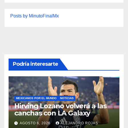
Posts by MinutoFinalMx
Podría interesarte
MEXICANOS POR EL MUNDO
NOTICIAS
Hirving Lozano volverá a las
canchas con LA Galaxy
AGOSTO 6, 2026
ALEJANDRO ROJAS