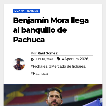
LIGA MX
NOTICIAS
Benjamín Mora llega
al banquillo de
Pachuca
Por
Raul Gomez
#Apertura 2026
,
JUN 10, 2026
#Fichajes
,
#Mercado de fichajes
,
#Pachuca