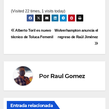
(Visited 22 times, 1 visits today)
Navegación
Alberto Toril es nuevo
Wolverhampton anuncia el
técnico de Toluca Femenil
regreso de Raúl Jiménez
de
entradas
Por
Raul Gomez
Entrada relacionada