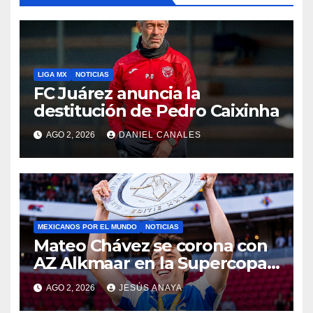
LIGA MX
NOTICIAS
FC Juárez anuncia la
destitución de Pedro Caixinha
AGO 2, 2026
DANIEL CANALES
MEXICANOS POR EL MUNDO
NOTICIAS
Mateo Chávez se corona con
AZ Alkmaar en la Supercopa
de Países Bajos
AGO 2, 2026
JESÚS ANAYA