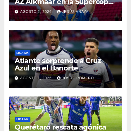
AZ Alkmaar en la Supercopa
de Países Bajos
AGOSTO 2, 2026
JESÚS ANAYA
LIGA MX
Atlante sorprende a Cruz
Azul en el Banorte
AGOSTO 1, 2026
JOSUÉ ROMERO
LIGA MX
Querétaro rescata agónica