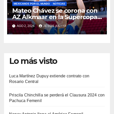
MEXICANOS POR EL MUNDO
NOTICIAS
Mateo Chávez se corona con
AZ Alkmaar en la Supercopa
de Países Bajos
AGO 2, 2026
JESÚS ANAYA
Lo más visto
Luca Martínez Dupuy extiende contrato con
Rosario Central
Priscila Chinchilla se perderá el Clausura 2024 con
Pachuca Femenil