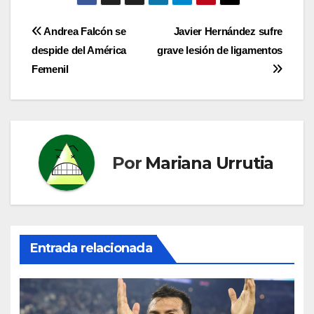
Navegación
Andrea Falcón se
Javier Hernández sufre
despide del América
grave lesión de ligamentos
de
Femenil
entradas
Por
Mariana Urrutia
Entrada relacionada