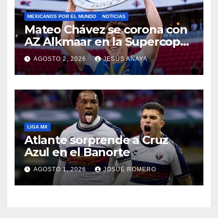
MEXICANOS POR EL MUNDO
NOTICIAS
Mateo Chávez se corona con
AZ Alkmaar en la Supercopa
de Países Bajos
AGOSTO 2, 2026
JESÚS ANAYA
LIGA MX
Atlante sorprende a Cruz
Azul en el Banorte
AGOSTO 1, 2026
JOSUÉ ROMERO