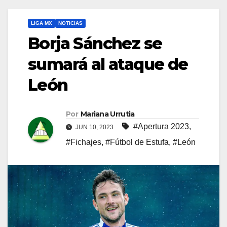
LIGA MX
NOTICIAS
Borja Sánchez se
sumará al ataque de
León
Por
Mariana Urrutia
#Apertura 2023
,
JUN 10, 2023
#Fichajes
,
#Fútbol de Estufa
,
#León